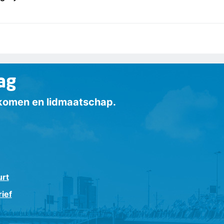
ag
inkomen en lidmaatschap.
urt
ief