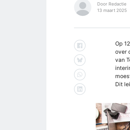
Door Redactie
13 maart 2025
Op 12
over 
van T
inter
moest
Dit l