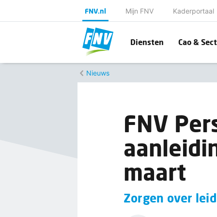
FNV.nl
Mijn FNV
Kaderportaal
Diensten
Cao & Sect
Nieuws
FNV Pers
aanleidi
maart
Zorgen over lei