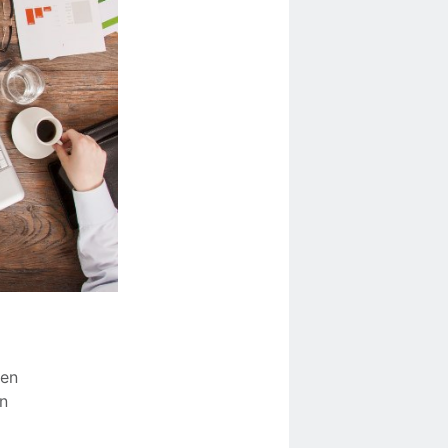
pen
n