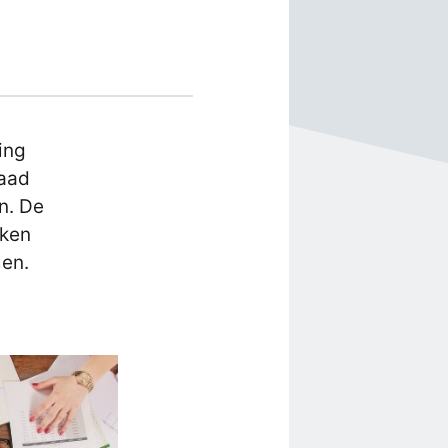
ing
Raad
n. De
aken
men.