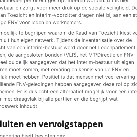
amheden per direct gestopt moeten worden. Dit is niet
wbaar en zorgt voor meer druk op de sociale veiligheid. D
an Toezicht en interim-voorzitter dragen niet bij aan een s
lige FNV voor leden en werknemers.
 moeilijk te begrijpen waarom de Raad van Toezicht kiest v
 uit hun eigen netwerk. Tijdens de inventarisatie over de
ht van een interim-bestuur werd door het Ledenparlement,
en, de aangesloten bonden (VLR), het MT/Directie en FNV
eel duidelijk aangegeven dat het interim-bestuur uit eigen
ren moet komen, met ervaring en kennis van de FNV en
lak moet hebben. Positief is dat mensen met veel ervaring 
illende FNV-geledingen hebben aangegeven deze rol op zi
 nemen. Er is dus echt een alternatief mogelijk voor een int
r met draagvlak bij alle partijen en die begrijpt wat
dswerk inhoudt.
luiten en vervolgstappen
gadering heeft besloten om: