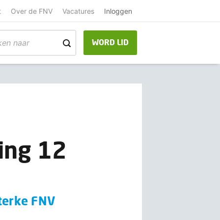
t
Over de FNV
Vacatures
Inloggen
WORD LID
ing 12
sterke FNV