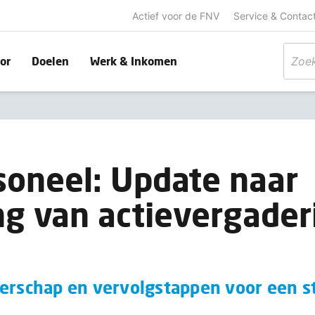
Actief voor de FNV
Service & Contac
or
Doelen
Werk & Inkomen
oneel: Update naar
ng van actievergader
derschap en vervolgstappen voor een 