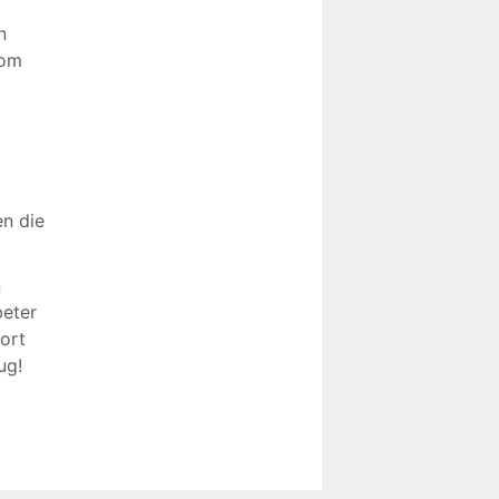
n
 om
en die
n
beter
kort
ug!