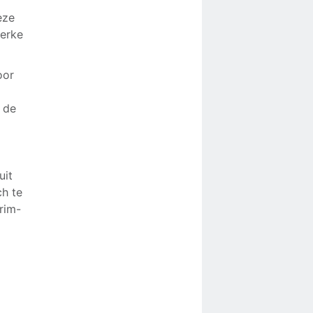
eze
terke
oor
 de
uit
ch te
erim-