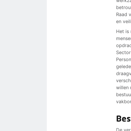
werkza
betrou
Raad v
en vei
Het is
mensen
opdrac
Sector
Person
gelede
draagv
versch
willen
bestuu
vakbon
Bes
De ver