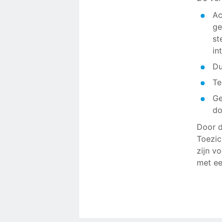
Ac
ge
st
in
Du
Te
Ge
do
Door d
Toezic
zijn v
met ee