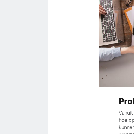
Pro
Vanuit
hoe op
kunnen