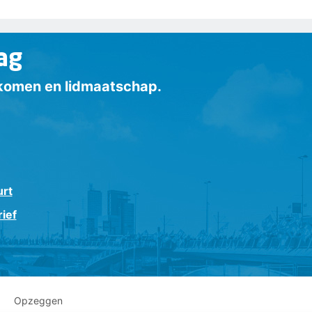
ag
inkomen en lidmaatschap.
urt
ief
Opzeggen