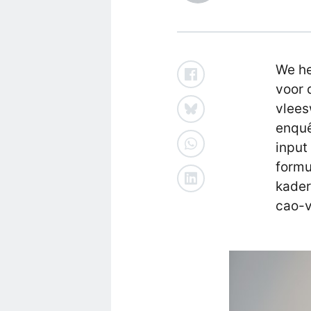
We he
voor 
vlees
enquê
input
formu
kader
cao-v