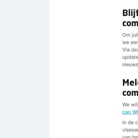
Bli
com
Om jul
we ee
Via de
update
nieuws
Mel
com
We wil
cao W
In de 
vleesw
van he