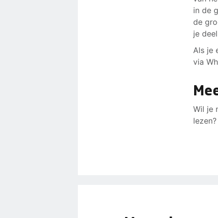
in de 
de gro
je dee
Als je
via Wh
Mee
Wil je
lezen?