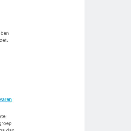
bben
zet.
waren
ote
 groep
 ga dan