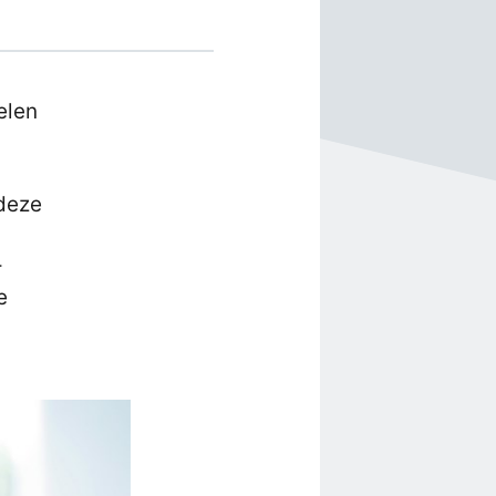
elen
 deze
-
e