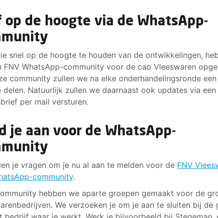
jf op de hoogte via de WhatsApp-
munity
lie snel op de hoogte te houden van de ontwikkelingen, he
n FNV WhatsApp-community voor de cao Vleeswaren opge
ze community zullen we na elke onderhandelingsronde een
 delen. Natuurlijk zullen we daarnaast ook updates via een
brief per mail versturen.
d je aan voor de WhatsApp-
munity
len je vragen om je nu al aan te melden voor de
FNV Vlees
hatsApp-community
.
community hebben we aparte groepen gemaakt voor de gr
arenbedrijven. We verzoeken je om je aan te sluiten bij de
t bedrijf waar je werkt. Werk je bijvoorbeeld bij Stegeman,