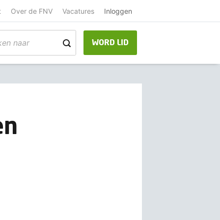
t
Over de FNV
Vacatures
Inloggen
WORD LID
en