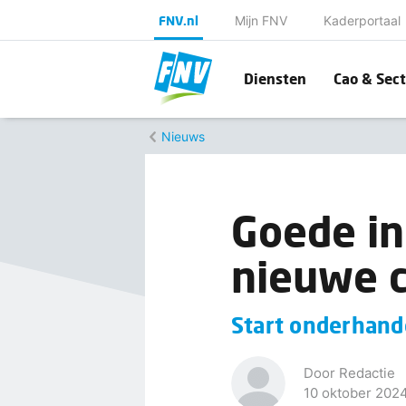
FNV.nl
Mijn FNV
Kaderportaal
Diensten
Cao & Sect
Nieuws
Goede i
nieuwe 
Start onderhand
Door Redactie
10 oktober 202