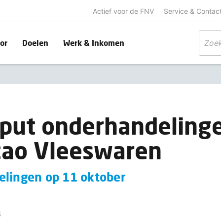
Actief voor de FNV
Service & Contac
or
Doelen
Werk & Inkomen
nput onderhandeling
cao Vleeswaren
elingen op 11 oktober
4