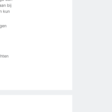
aan bij
an kun
igen
chten