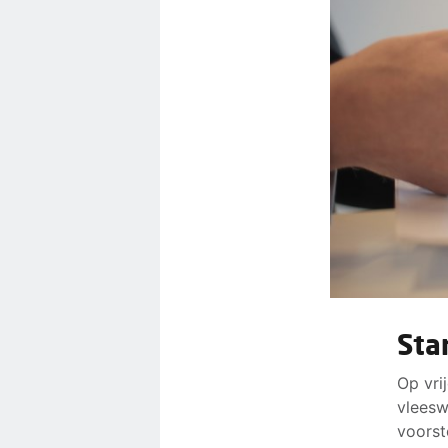
Sta
Op vri
vleesw
voorst