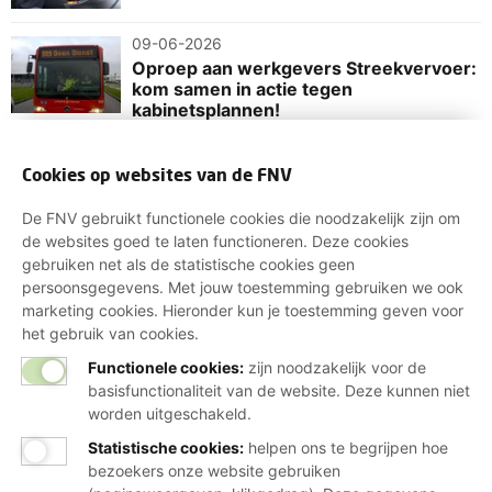
09-06-2026
Oproep aan werkgevers Streekvervoer:
kom samen in actie tegen
kabinetsplannen!
20-05-2026
Cookies op websites van de FNV
Cao OV: onderhandelingen uitgesteld
De FNV gebruikt functionele cookies die noodzakelijk zijn om
de websites goed te laten functioneren. Deze cookies
gebruiken net als de statistische cookies geen
persoonsgegevens. Met jouw toestemming gebruiken we ook
marketing cookies. Hieronder kun je toestemming geven voor
het gebruik van cookies.
Wij helpen je graag
Functionele cookies:
zijn noodzakelijk voor de
basisfunctionaliteit van de website. Deze kunnen niet
worden uitgeschakeld.
Bij al je vragen over werk, inkomen en
Statistische cookies
:
helpen ons te begrijpen hoe
lidmaatschap.
bezoekers onze website gebruiken