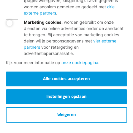
(paginaweergaven, klikgedrag). Deze gegevens
Neem contact op met de FNV
worden anoniem gemeten en gedeeld met
drie
externe partners
.
Vragen over het lidmaatschap
Marketing cookies
:
worden gebruikt om onze
Vragen over werk en inkomen
diensten via online advertenties onder de aandacht
te brengen. Bij acceptatie van marketing cookies
Dienstverlening bij jou in de buurt
delen wij je persoonsgegevens met
vier externe
Meld je aan voor onze nieuwsbrief
partners
voor retargeting en
advertentiepersonalisatie.
Kijk voor meer informatie op
onze cookiepagina
.
Alle cookies accepteren
Instellingen opslaan
Disclaimer
Cookies
Weigeren
Privacy
Opzeggen