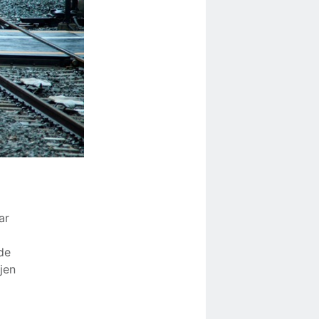
ar
 de
jen