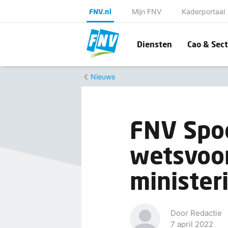
FNV.nl
Mijn FNV
Kaderportaal
Diensten
Cao & Sect
Nieuws
FNV Spoo
wetsvoors
minister
Door Redactie
7 april 2022