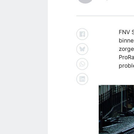
FNV S
binne
zorge
ProRa
probl