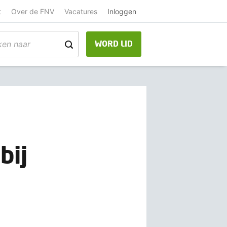
t
Over de FNV
Vacatures
Inloggen
WORD LID
bij