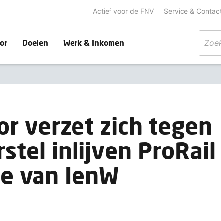
Actief voor de FNV
Service & Contac
or
Doelen
Werk & Inkomen
r verzet zich tegen
tel inlijven ProRail 
ie van IenW