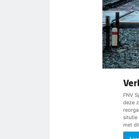
Ver
FNV Sp
deze z
reorga
situti
met di
Lees