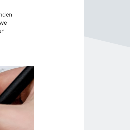
onden
uwe
en