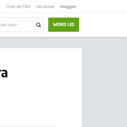
t
Over de FNV
Vacatures
Inloggen
WORD LID
ra