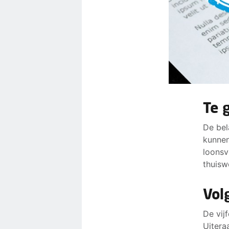
Te 
De bel
kunnen
loonsv
thuisw
Vol
De vij
Uitera