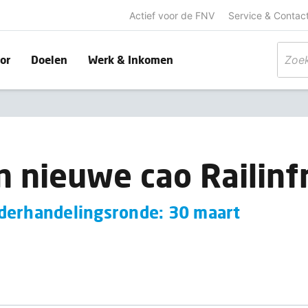
Actief voor de FNV
Service & Contac
or
Doelen
Werk & Inkomen
 nieuwe cao Railinf
derhandelingsronde: 30 maart