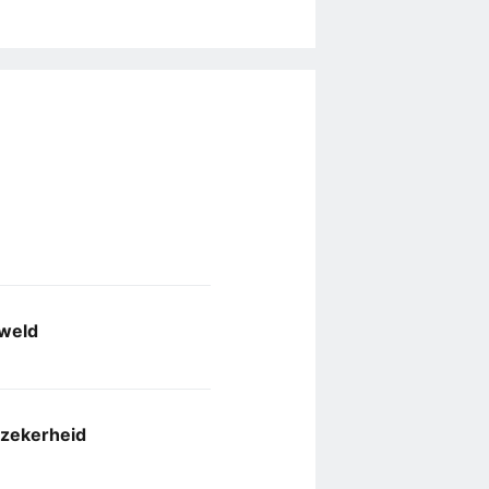
eweld
 zekerheid