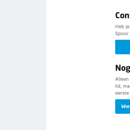
Con
Heb je
Spoor 
Con
Nog
Alleen
lid, m
eerste
Wor