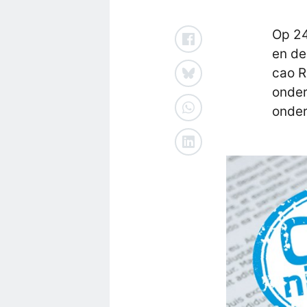
Op 24
en de
cao R
onder
onder