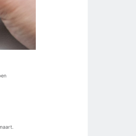
ben
maart.