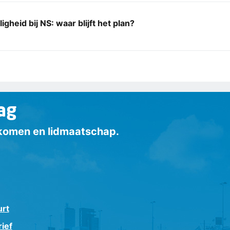
ligheid bij NS: waar blijft het plan?
ag
inkomen en lidmaatschap.
urt
ief