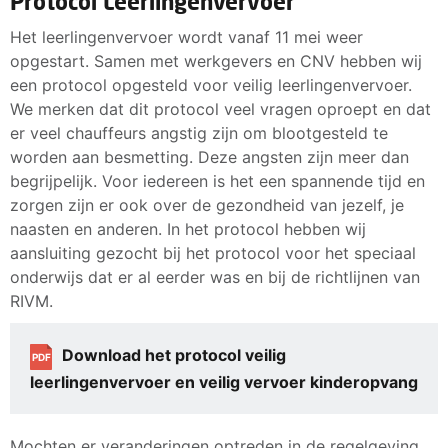
Protocol Leerlingenvervoer
corona te weinig werk is.
doorbetaald krijgen.
vakantiegeld betaling. Jij hoeft niet een lening aan jouw
Het leerlingenvervoer wordt vanaf 11 mei weer
bedrijf te verstrekken om de boel draaiende te houden.
Worden er dus bij jou minuren verrekend in de periode
Check dus of jouw loon van april overeenkomt met dat
opgestart. Samen met werkgevers en CNV hebben wij
De werkgever kan gebruikmaken van de maatregelen
van de coronacrisis en heeft jouw werkgever wel een
van januari. Is dat niet zo en ontvang je (veel) minder?
een protocol opgesteld voor veilig leerlingenvervoer.
die door het kabinet zijn genomen om door de crisis
beroep gedaan op de NOW? Meld je dan bij ons.
Meld het dan bij ons, zodat wij jouw werkgever aan
We merken dat dit protocol veel vragen oproept en dat
heen te komen en hoort niet nu bij jou aan te kloppen.
kunnen spreken.
er veel chauffeurs angstig zijn om blootgesteld te
Krijg jij in mei je vakantiegeld niet of niet volledig, meld
worden aan besmetting. Deze angsten zijn meer dan
het dan bij ons! Dan maken we er samen werk van om
begrijpelijk. Voor iedereen is het een spannende tijd en
jouw geld alsnog te krijgen.
zorgen zijn er ook over de gezondheid van jezelf, je
naasten en anderen. In het protocol hebben wij
aansluiting gezocht bij het protocol voor het speciaal
onderwijs dat er al eerder was en bij de richtlijnen van
RIVM.
Download het protocol veilig
PDF
leerlingenvervoer en veilig vervoer kinderopvang
Mochten er veranderingen optreden in de regelgeving