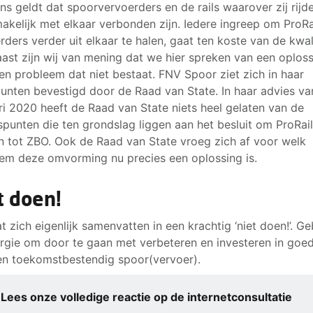
ns geldt dat spoorvervoerders en de rails waarover zij rijd
akelijk met elkaar verbonden zijn. Iedere ingreep om ProRa
rders verder uit elkaar te halen, gaat ten koste van de kwali
ast zijn wij van mening dat we hier spreken van een oplos
en probleem dat niet bestaat. FNV Spoor ziet zich in haar
unten bevestigd door de Raad van State. In haar advies va
ri 2020 heeft de Raad van State niets heel gelaten van de
spunten die ten grondslag liggen aan het besluit om ProRai
 tot ZBO. Ook de Raad van State vroeg zich af voor welk
em deze omvorming nu precies een oplossing is.
t doen!
at zich eigenlijk samenvatten in een krachtig ‘niet doen!’. Ge
rgie om door te gaan met verbeteren en investeren in goed
 en toekomstbestendig spoor(vervoer).
Lees onze volledige reactie op de internetconsultatie