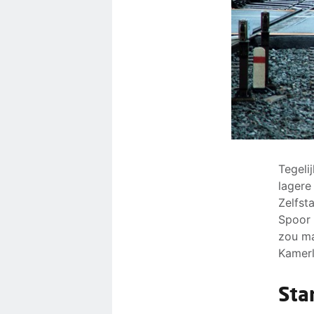
Tegeli
lagere
Zelfst
Spoor 
zou ma
Kamerl
Sta