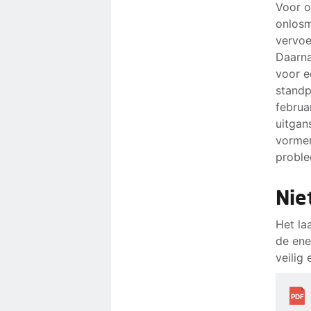
Voor o
onlosm
vervoe
Daarna
voor e
standp
februa
uitgan
vormen
proble
Nie
Het la
de ene
veilig
PDF