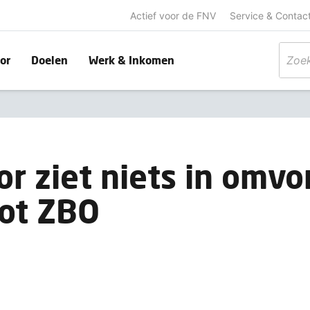
Actief voor de FNV
Service & Contac
or
Doelen
Werk & Inkomen
r ziet niets in omv
tot ZBO