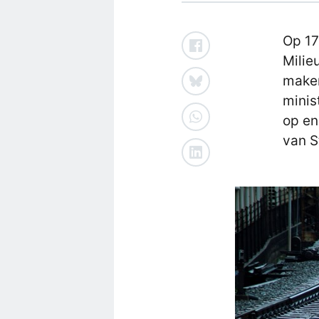
Op 17
Milie
maken
minis
op en
van S