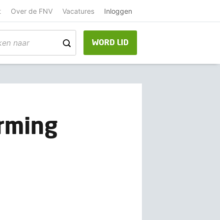
t
Over de FNV
Vacatures
Inloggen
WORD LID
orming