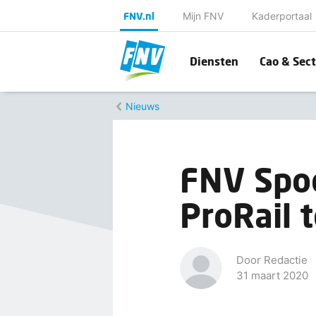
FNV.nl
Mijn FNV
Kaderportaal
Diensten
Cao & Sect
Nieuws
FNV Spoo
ProRail 
Door Redactie
31 maart 2020