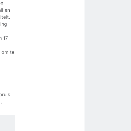
en
il en
teit.
sing
n 17
l om te
bruik
,