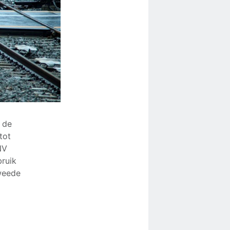
t de
tot
NV
bruik
weede