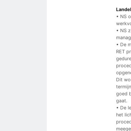
Landel
• NS o
werkvo
• NS z
manage
• De m
RET pr
gedure
proced
opgen
Dit wo
termij
goed b
gaat.
• De l
het li
proced
meegen