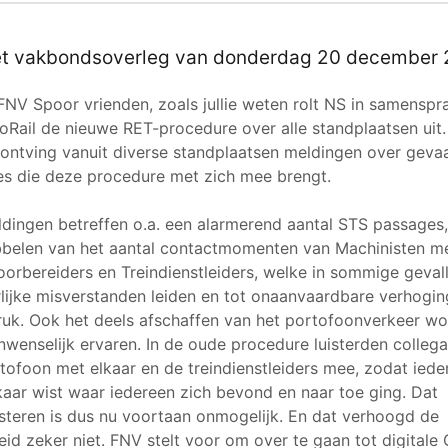
et vakbondsoverleg van donderdag 20 december
FNV Spoor vrienden, zoals jullie weten rolt NS in samenspr
oRail de nieuwe RET-procedure over alle standplaatsen uit
ontving vanuit diverse standplaatsen meldingen over gevaa
ies die deze procedure met zich mee brengt.
dingen betreffen o.a. een alarmerend aantal STS passages,
belen van het aantal contactmomenten van Machinisten m
orbereiders en Treindienstleiders, welke in sommige gevall
lijke misverstanden leiden en tot onaanvaardbare verhogin
uk. Ook het deels afschaffen van het portofoonverkeer wo
nwenselijk ervaren. In de oude procedure luisterden collega’
tofoon met elkaar en de treindienstleiders mee, zodat iede
kaar wist waar iedereen zich bevond en naar toe ging. Dat
steren is dus nu voortaan onmogelijk. En dat verhoogd de
heid zeker niet. FNV stelt voor om over te gaan tot digital