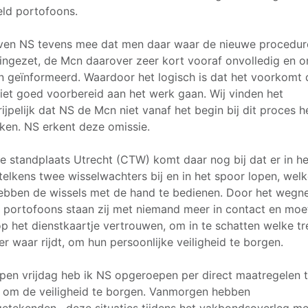
ld portofoons.
ven NS tevens mee dat men daar waar de nieuwe procedur
ingezet, de Mcn daarover zeer kort vooraf onvolledig en on
 geïnformeerd. Waardoor het logisch is dat het voorkomt 
et goed voorbereid aan het werk gaan. Wij vinden het
ijpelijk dat NS de Mcn niet vanaf het begin bij dit proces 
ken. NS erkent deze omissie.
e standplaats Utrecht (CTW) komt daar nog bij dat er in he
telkens twee wisselwachters bij en in het spoor lopen, wel
ebben de wissels met de hand te bedienen. Door het weg
 portofoons staan zij met niemand meer in contact en moet
p het dienstkaartje vertrouwen, om in te schatten welke tr
r waar rijdt, om hun persoonlijke veiligheid te borgen.
pen vrijdag heb ik NS opgeroepen per direct maatregelen 
om de veiligheid te borgen. Vanmorgen hebben