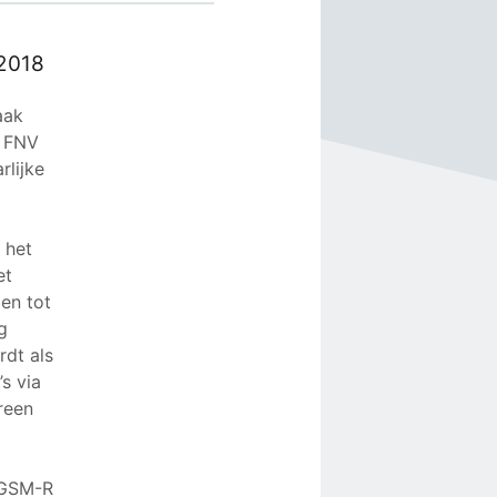
 2018
aak
. FNV
rlijke
 het
et
en tot
g
rdt als
s via
reen
e GSM-R