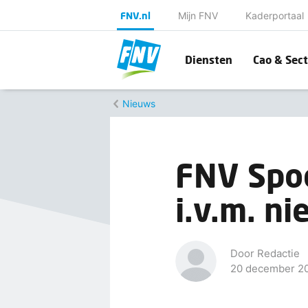
FNV.nl
Mijn FNV
Kaderportaal
Diensten
Cao & Sect
Nieuws
FNV Spoo
i.v.m. n
Door Redactie
20 december 2