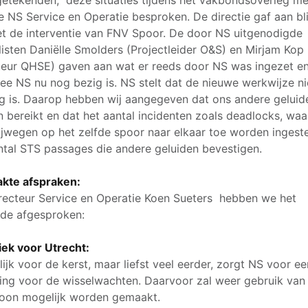
etekenden, deze situaties tijdens het vakbondsoverleg me
ie NS Service en Operatie besproken. De directie gaf aan bli
et de interventie van FNV Spoor. De door NS uitgenodigde
listen Daniëlle Smolders (Projectleider O&S) en Mirjam Kop
teur QHSE) gaven aan wat er reeds door NS was ingezet e
e NS nu nog bezig is. NS stelt dat de nieuwe werkwijze ni
ig is. Daarop hebben wij aangegeven dat ons andere geluid
 bereikt en dat het aantal incidenten zoals deadlocks, waa
ijwegen op het zelfde spoor naar elkaar toe worden ingest
ntal STS passages die andere geluiden bevestigen.
kte afspraken:
recteur Service en Operatie Koen Sueters hebben we het
de afgesproken:
iek voor Utrecht:
rlijk voor de kerst, maar liefst veel eerder, zorgt NS voor ee
ing voor de wisselwachten. Daarvoor zal weer gebruik van
oon mogelijk worden gemaakt.