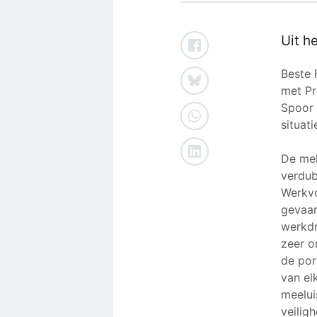
Uit h
Beste 
met Pr
Spoor 
situat
De mel
verdub
Werkvo
gevaar
werkdr
zeer o
de por
van el
meelui
veilig