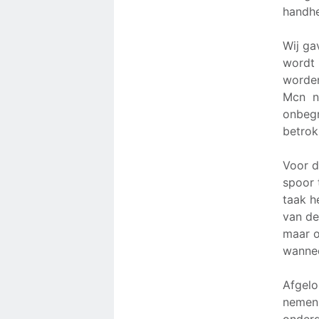
handhe
Wij ga
wordt 
worden
Mcn ni
onbegr
betrok
Voor d
spoor 
taak h
van de
maar o
wannee
Afgelo
nemen 