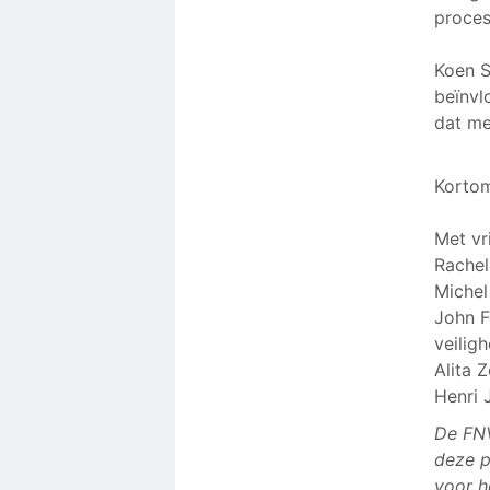
proces
Koen S
beïnvl
dat me
Korto
Met vr
Rachel
Michel
John F
veilig
Alita 
Henri 
De FNV
deze p
voor h