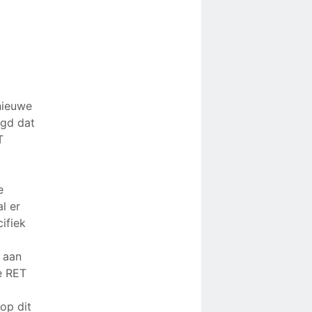
nieuwe
igd dat
T
e
l er
ifiek
s aan
e RET
op dit