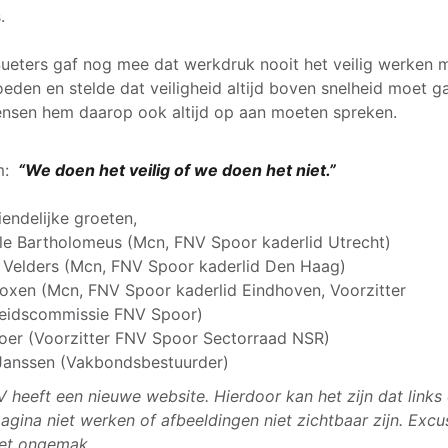
.
ueters gaf nog mee dat werkdruk nooit het veilig werken 
oeden en stelde dat veiligheid altijd boven snelheid moet g
nsen hem daarop ook altijd op aan moeten spreken.
m:
“We doen het veilig of we doen het niet.”
iendelijke groeten,
le Bartholomeus (Mcn, FNV Spoor kaderlid Utrecht)
 Velders (Mcn, FNV Spoor kaderlid Den Haag)
oxen (Mcn, FNV Spoor kaderlid Eindhoven, Voorzitter
heidscommissie FNV Spoor)
Zoer (Voorzitter FNV Spoor Sectorraad NSR)
Janssen (Vakbondsbestuurder)
 heeft een nieuwe website. Hierdoor kan het zijn dat links
agina niet werken of afbeeldingen niet zichtbaar zijn. Excu
et ongemak.