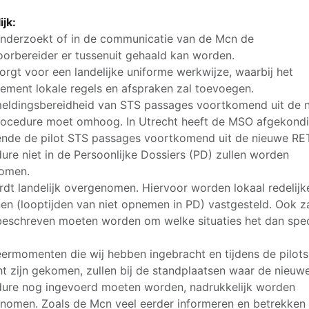
ijk:
nderzoekt of in de communicatie van de Mcn de
orbereider er tussenuit gehaald kan worden.
orgt voor een landelijke uniforme werkwijze, waarbij het
ment lokale regels en afspraken zal toevoegen.
eldingsbereidheid van STS passages voortkomend uit de 
ocedure moet omhoog. In Utrecht heeft de MSO afgekond
nde de pilot STS passages voortkomend uit de nieuwe RE
ure niet in de Persoonlijke Dossiers (PD) zullen worden
omen.
rdt landelijk overgenomen. Hiervoor worden lokaal redelijk
nen (looptijden van niet opnemen in PD) vastgesteld. Ook za
eschreven moeten worden om welke situaties het dan spec
eermomenten die wij hebben ingebracht en tijdens de pilot
cht zijn gekomen, zullen bij de standplaatsen waar de nieuw
ure nog ingevoerd moeten worden, nadrukkelijk worden
omen. Zoals de Mcn veel eerder informeren en betrekken 