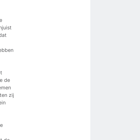
e
juist
dat
hebben
t
ke de
nemen
en zij
ein
te