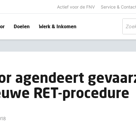
Actief voor de FNV
Service & Contac
or
Doelen
Werk & Inkomen
r agendeert gevaar
ieuwe RET-procedure
018