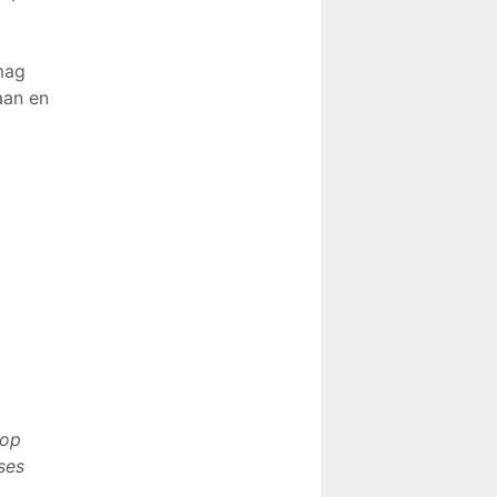
mag
aan en
 op
ses