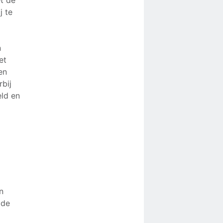
t de
j te
n
et
en
rbij
eld en
n
 de