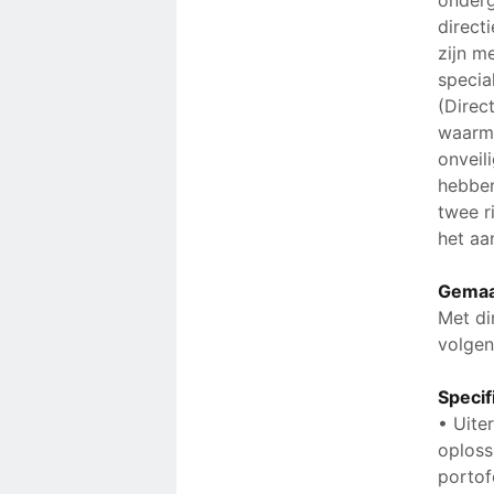
onderg
direct
zijn m
specia
(Direc
waarme
onveil
hebben
twee r
het aa
Gemaa
Met di
volgen
Specif
• Uite
oploss
portof