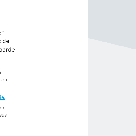
en
s de
aarde
n
nen
ie.
 op
ses