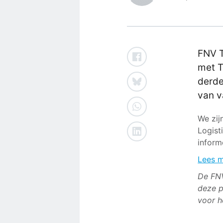
FNV T
met T
derde
van v
We zij
Logist
inform
Lees m
De FNV
deze p
voor h