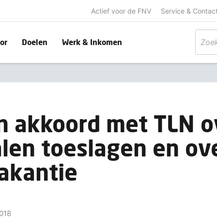
Actief voor de FNV
Service & Contac
or
Doelen
Werk & Inkomen
n akkoord met TLN o
len toeslagen en ov
vakantie
018