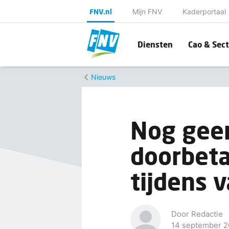
FNV.nl
Mijn FNV
Kaderportaal
Diensten
Cao & Sect
Nieuws
Nog gee
doorbeta
tijdens 
Door Redactie
14 september 2