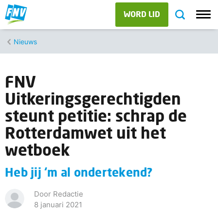
WORD LID
Nieuws
FNV
Uitkeringsgerechtigden
steunt petitie: schrap de
Rotterdamwet uit het
wetboek
Heb jij ‘m al ondertekend?
Door Redactie
8 januari 2021