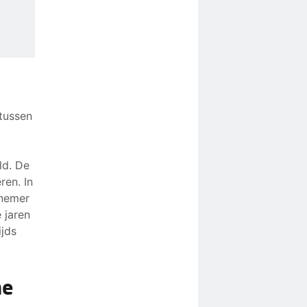
 tussen
ld. De
ren. In
knemer
 jaren
ijds
he