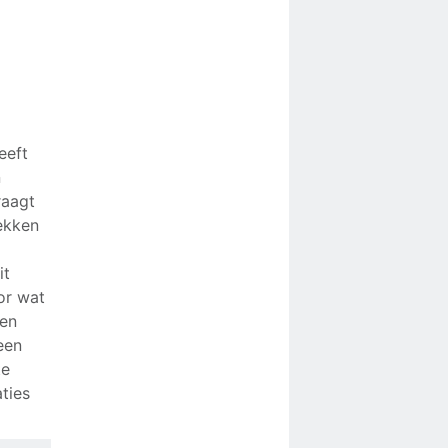
eeft
n
raagt
ekken
it
or wat
 en
een
te
ties