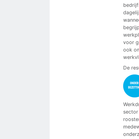
bedrij
dageli
wannee
begrij
werkpl
voor g
ook om
werkvl
De res
Werkdr
sector
rooste
medewe
onderz