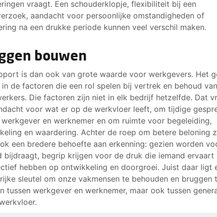
ringen vraagt. Een schouderklopje, flexibiliteit bij een
verzoek, aandacht voor persoonlijke omstandigheden of
ring na een drukke periode kunnen veel verschil maken.
ggen bouwen
pport is dan ook van grote waarde voor werkgevers. Het g
t in de factoren die een rol spelen bij vertrek en behoud va
rkers. Die factoren zijn niet in elk bedrijf hetzelfde. Dat v
dacht voor wat er op de werkvloer leeft, om tijdige gespr
 werkgever en werknemer en om ruimte voor begeleiding,
keling en waardering. Achter de roep om betere beloning z
ok een bredere behoefte aan erkenning: gezien worden vo
 bijdraagt, begrip krijgen voor de druk die iemand ervaart
ctief hebben op ontwikkeling en doorgroei. Juist daar ligt 
rijke sleutel om onze vakmensen te behouden en bruggen 
 tussen werkgever en werknemer, maar ook tussen genera
werkvloer.