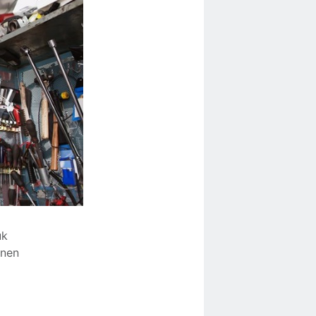
uk
nnen