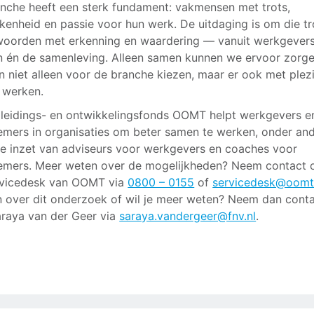
nche heeft een sterk fundament: vakmensen met trots,
kenheid en passie voor hun werk. De uitdaging is om die tr
oorden met erkenning en waardering — vanuit werkgevers
n én de samenleving. Alleen samen kunnen we ervoor zorg
 niet alleen voor de branche kiezen, maar er ook met plez
n werken.
leidings- en ontwikkelingsfonds OOMT helpt werkgevers e
mers in organisaties om beter samen te werken, onder an
e inzet van adviseurs voor werkgevers en coaches voor
mers. Meer weten over de mogelijkheden? Neem contact 
rvicedesk van OOMT via
0800 – 0155
of
servicedesk@oomt
 over dit onderzoek of wil je meer weten? Neem dan cont
raya van der Geer via
saraya.vandergeer@fnv.nl
.