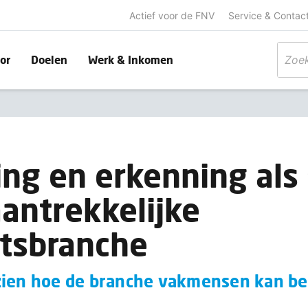
Actief voor de FNV
Service & Contac
or
Doelen
Werk & Inkomen
ng en erkenning als 
aantrekkelijke
itsbranche
zien hoe de branche vakmensen kan b