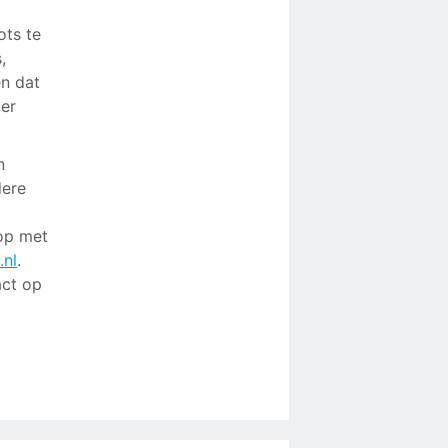
ots te
,
en dat
ier
n
dere
op met
.nl
.
act op