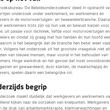
oeksbureau 'De Beleidsonderzoekers' deed in opdracht va
rtijen onderzoek onder werknemers, ex-werknemers en
vers in de motorvoertuigen- en tweewielerbranche. Daaruit
el werknemers trots zijn op hun vak en bewust kiezen voor
e: uit passie voor techniek, liefde voor motorvoertuigen en
elers en omdat zij graag met hun handen én hun hoofd we
daarom is het belangrijk dat de branche hen beter weet vast
. Volgens het onderzoek zit het grootste vraagstuk niet all
nden van nieuwe mensen, maar vooral in het behouden van
mers. Hoge werkdruk en het gevoel dat inzet onvoldoend
gezien en gewaardeerd, door klanten, de maatschappij én
vers, spelen daarin een belangrijke rol.
erzijds begrip
derzoek maakt duidelijk dat werkgevers en werknemers v
illend kijken naar de oorzaken van knelpunten. Werkgevers
n de druk van arbeidsmarktkrapte, klantverwachtingen en