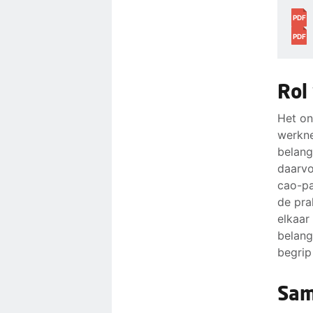
PDF
PDF
Rol
Het on
werkne
belang
daarvo
cao-pa
de pra
elkaar
belang
begrip
Sam