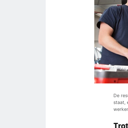
De res
staat,
werken
Tro