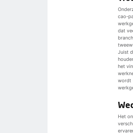
Onderz
cao-pa
werkge
dat ve
branch
tweewi
Juist 
houden
het vi
werkne
wordt 
werkge
Wed
Het on
versch
ervare