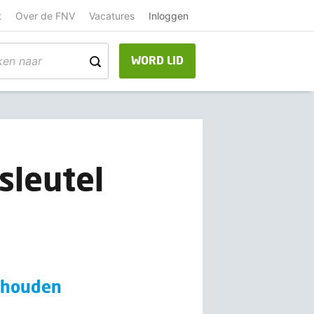
t
Over de FNV
Vacatures
Inloggen
WORD LID
sleutel
ehouden