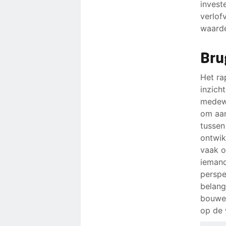
investe
verlof
waarde
Bru
Het ra
inzich
medewe
om aan
tussen
ontwik
vaak o
iemand
perspe
belang
bouwen
op de 