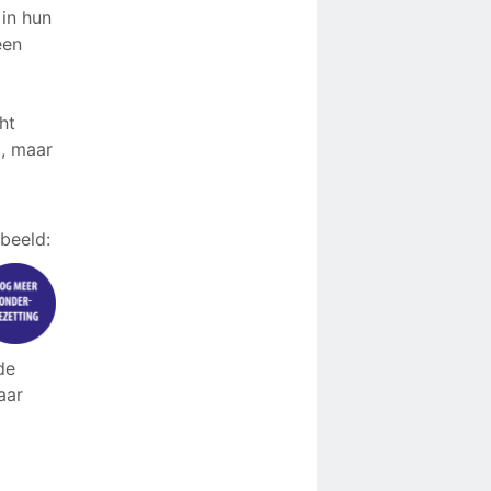
in hun
een
ht
, maar
beeld:
de
aar