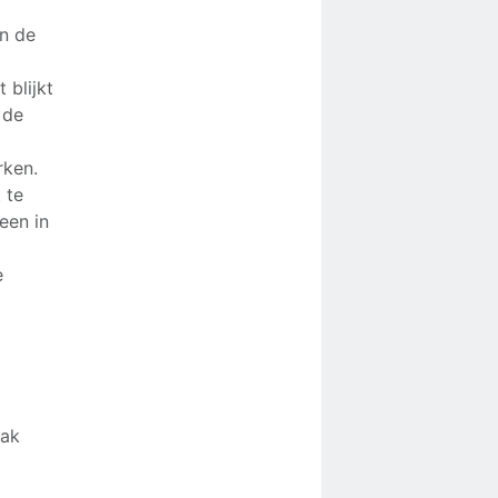
n de
 blijkt
 de
rken.
 te
een in
e
aak