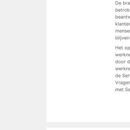
De bra
betrok
beantw
klante
mensen
blijve
Het op
werkne
door d
werkne
de Se
Vragen
met Sa