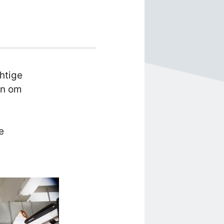
htige
en om
e