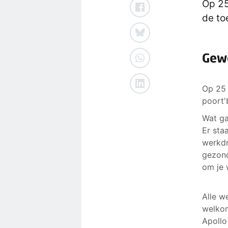
Op 25
de to
Gew
Op 25 
poort'
Wat g
Er sta
werkdr
gezond
om je 
Alle w
welkom
Apollo