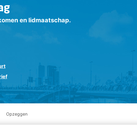
ag
inkomen en lidmaatschap.
urt
ief
Opzeggen