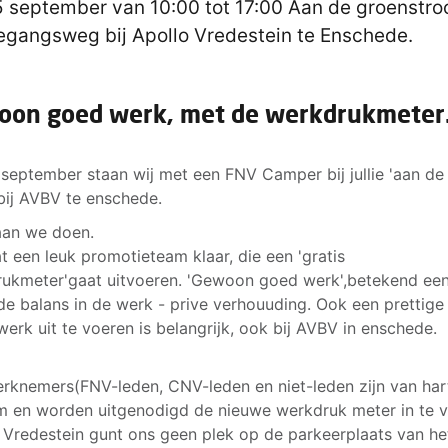
 september van 10:00 tot 17:00 Aan de groenstroo
egangsweg bij Apollo Vredestein te Enschede.
oon goed werk, met de werkdrukmeter
september staan wij met een FNV Camper bij jullie 'aan de
bij AVBV te enschede.
aan we doen.
at een leuk promotieteam klaar, die een 'gratis
ukmeter'gaat uitvoeren. 'Gewoon goed werk',betekend ee
e balans in de werk - prive verhouuding. Ook een prettige
werk uit te voeren is belangrijk, ook bij AVBV in enschede.
erknemers(FNV-leden, CNV-leden en niet-leden zijn van har
 en worden uitgenodigd de nieuwe werkdruk meter in te vu
 Vredestein gunt ons geen plek op de parkeerplaats van he