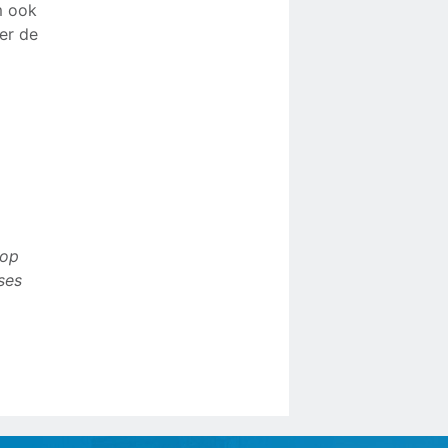
m ook
ver de
 op
ses