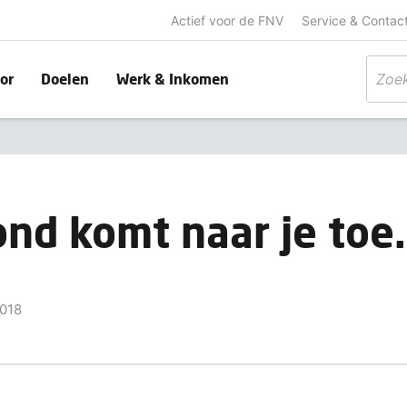
Actief voor de FNV
Service & Contac
or
Doelen
Werk & Inkomen
nd komt naar je toe.
018