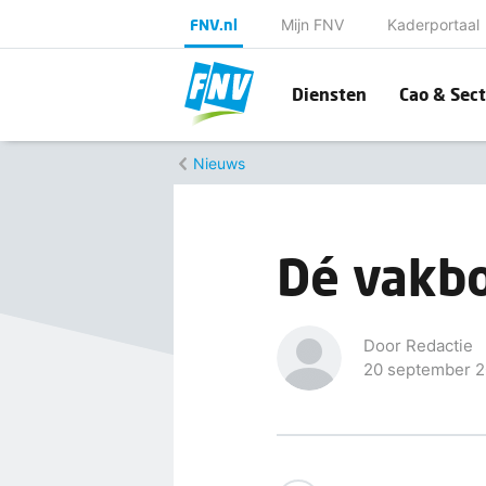
FNV.nl
Mijn FNV
Kaderportaal
Diensten
Cao & Sect
Nieuws
Dé vakbo
Door Redactie
20 september 2