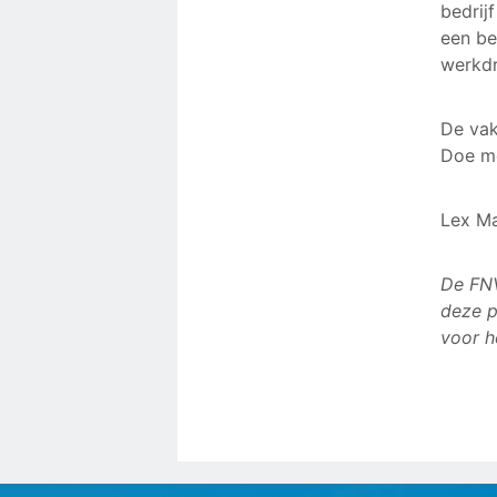
bedrij
een be
werkdr
De vak
Doe me
Lex Ma
De FNV
deze p
voor h