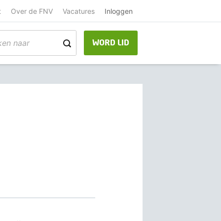
t
Over de FNV
Vacatures
Inloggen
WORD LID