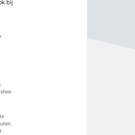
k bij
.
n
 sfeer
te
llen.
t