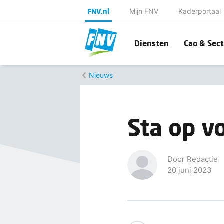
FNV.nl
Mijn FNV
Kaderportaal
Diensten
Cao & Sect
Nieuws
Sta op v
Door Redactie
20 juni 2023