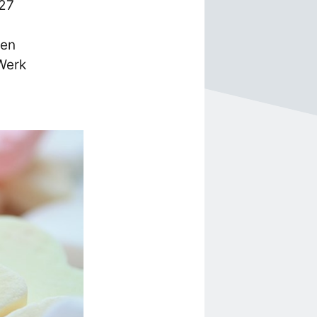
 27
ten
Werk