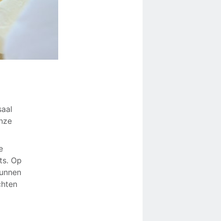
saal
onze
e
ts. Op
kunnen
chten