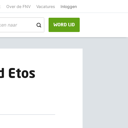
t
Over de FNV
Vacatures
Inloggen
WORD LID
d Etos