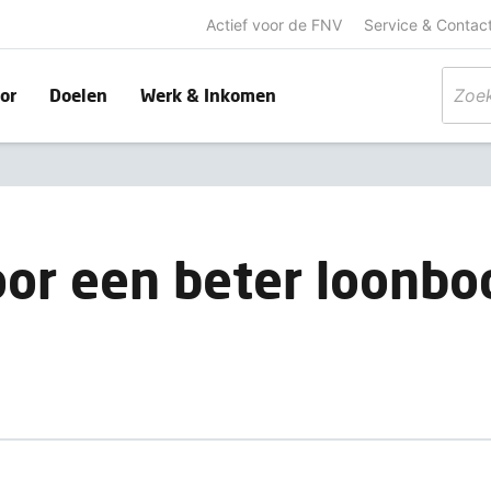
Actief voor de FNV
Service & Contac
or
Doelen
Werk & Inkomen
oor een beter loonbo