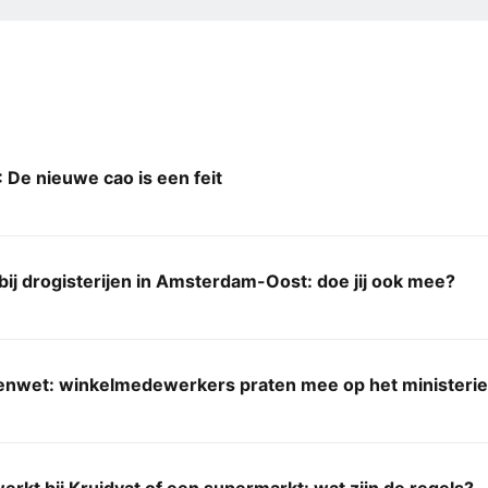
De nieuwe cao is een feit
 bij drogisterijen in Amsterdam-Oost: doe jij ook mee?
denwet: winkelmedewerkers praten mee op het ministerie
werkt bij Kruidvat of een supermarkt: wat zijn de regels?