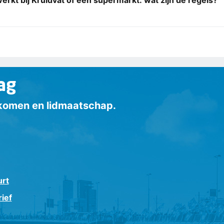
ag
inkomen en lidmaatschap.
urt
ief