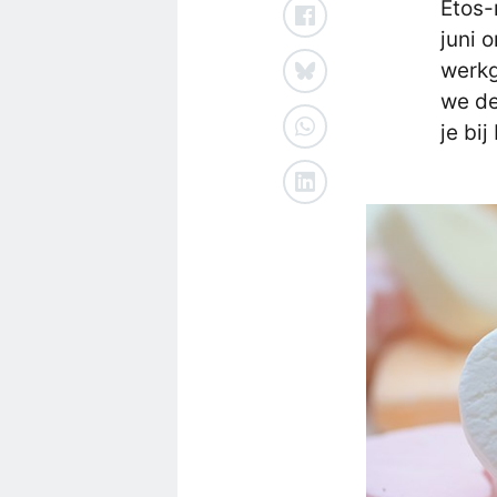
Etos-
juni 
werkg
we de
je bi