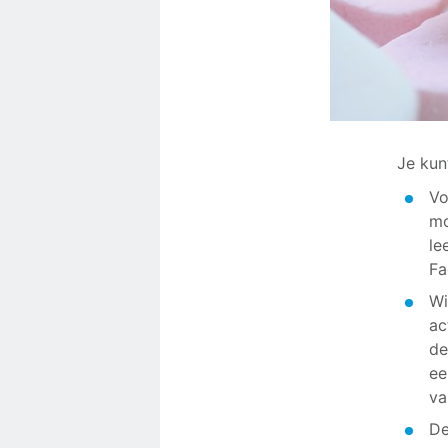
Je kun
Vo
mo
le
Fa
Wi
ac
de
ee
va
D