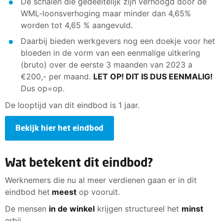
De schalen die gedeeltelijk zijn verhoogd door de
WML-loonsverhoging maar minder dan 4,65%
worden tot 4,65 % aangevuld.
Daarbij bieden werkgevers nog een doekje voor het
bloeden in de vorm van een eenmalige uitkering
(bruto) over de eerste 3 maanden van 2023 a
€200,- per maand.
LET OP! DIT IS DUS EENMALIG!
Dus op=op.
De looptijd van dit eindbod is 1 jaar.
Bekijk hier het eindbod
Wat betekent dit eindbod?
Werknemers die nu al meer verdienen gaan er in dit
eindbod het
meest
op vooruit.
De mensen
in de winkel
krijgen structureel het
minst
erbij.