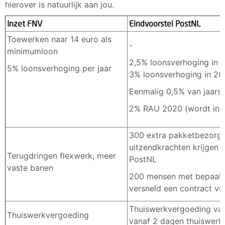
hierover is natuurlijk aan jou.
Inzet FNV
Eindvoorstel PostNL
Toewerken naar 14 euro als
-
minimumloon
2,5% loonsverhoging in 
5% loonsverhoging per jaar
3% loonsverhoging in 20
Eenmalig 0,5% van jaars
2% RAU 2020 (wordt in 2
300 extra pakketbezorg
uitzendkrachten krijgen aa
Terugdringen flexwerk, meer
PostNL
vaste banen
200 mensen met bepaalde 
versneld een contract vo
Thuiswerkvergoeding va
Thuiswerkvergoeding
vanaf 2 dagen thuiswerk