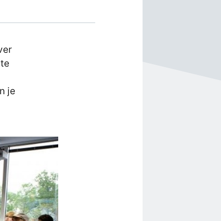
ver
ste
n je