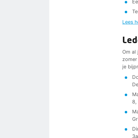
Ee
Te
Lees h
Led
Om al 
zomer 
je bijp
Do
De
Ma
8,
Ma
Gr
Di
3a