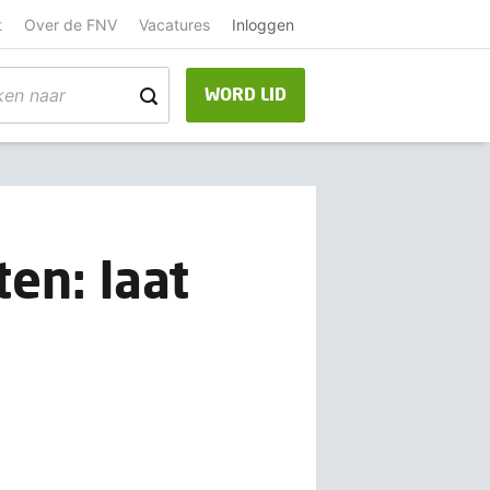
t
Over de FNV
Vacatures
Inloggen
WORD LID
en: laat