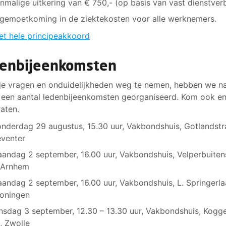
nmalige uitkering van € 750,- (op basis van vast dienstver
gemoetkoming in de ziektekosten voor alle werknemers.
et hele principeakkoord
enbijeenkomsten
je vragen en onduidelijkheden weg te nemen, hebben we n
een aantal ledenbijeenkomsten georganiseerd. Kom ook en
raten.
nderdag 29 augustus, 15.30 uur, Vakbondshuis, Gotlandstr
venter
andag 2 september, 16.00 uur, Vakbondshuis, Velperbuiten
 Arnhem
andag 2 september, 16.00 uur, Vakbondshuis, L. Springerla
oningen
nsdag 3 september, 12.30 – 13.30 uur, Vakbondshuis, Kogg
, Zwolle