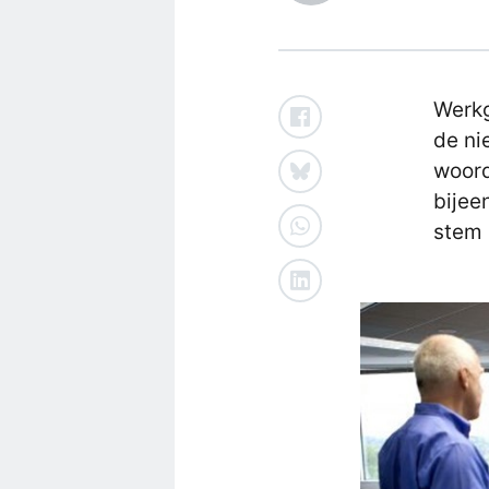
Werkg
de ni
woord
bijee
stem 