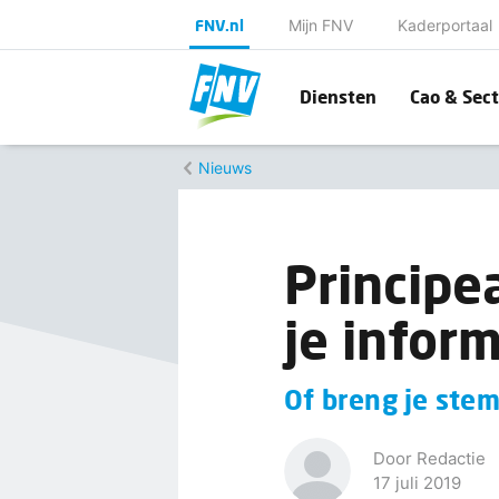
FNV.nl
Mijn FNV
Kaderportaal
Diensten
Cao & Sect
Nieuws
Principe
je infor
Of breng je stem
Door Redactie
17 juli 2019