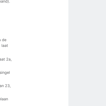
band).
a de
 laat
aat 2a,
singel
an 23,
elaan