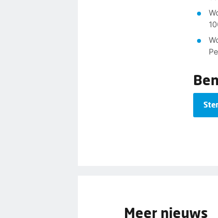
Wo
10
Wo
Pe
Ben 
Ste
Meer nieuws