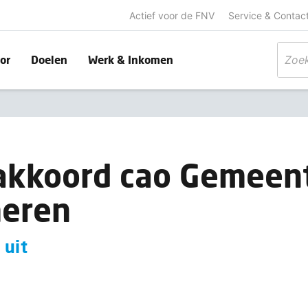
Actief voor de FNV
Service & Contac
or
Doelen
Werk & Inkomen
akkoord cao Gemeent
meren
 uit