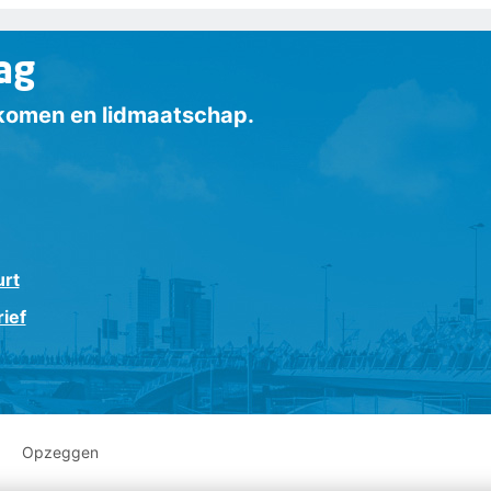
ag
inkomen en lidmaatschap.
urt
ief
Opzeggen