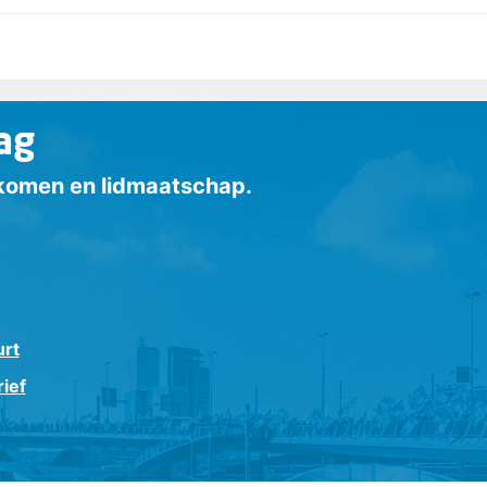
ag
inkomen en lidmaatschap.
urt
ief