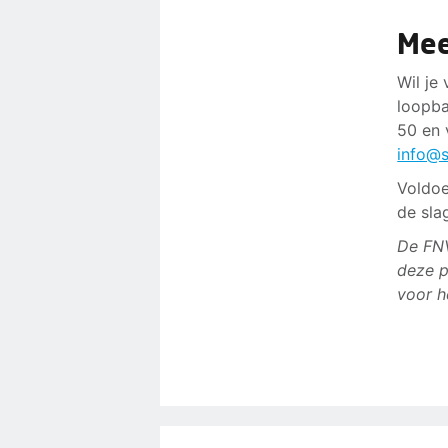
Mee
Wil je
loopba
50 en 
info@s
Voldoe
de sla
De FNV
deze p
voor h