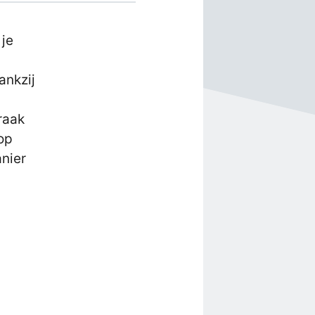
 je
ankzij
raak
op
anier