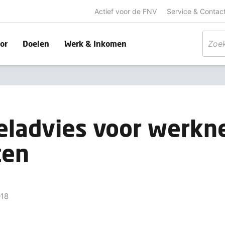
Actief voor de FNV
Service & Contac
or
Doelen
Werk & Inkomen
eladvies voor werkn
ten
018