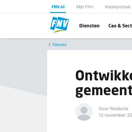
FNV.nl
Mijn FNV
Kaderportaal
Diensten
Cao & Sect
Nieuws
Ontwikk
gemeen
Door Redactie
12 november 2