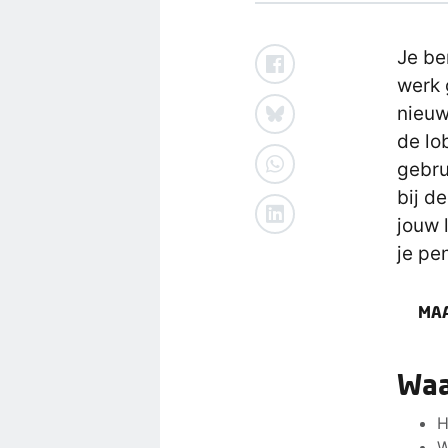
Je be
werk 
nieuw
de lo
gebru
bij d
jouw 
je pe
MAA
Waa
H
W