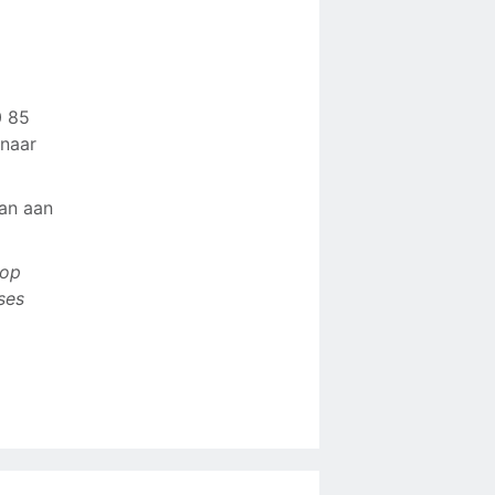
0 85
 naar
aan aan
 op
ses