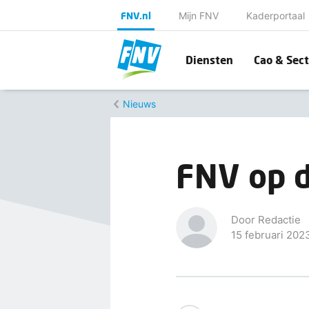
FNV.nl
Mijn FNV
Kaderportaal
Diensten
Cao & Sect
Nieuws
FNV op d
Door Redactie
15 februari 202