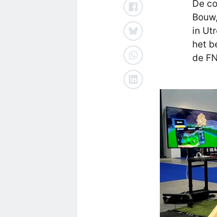
De co
Bouw,
in Ut
het b
de FN