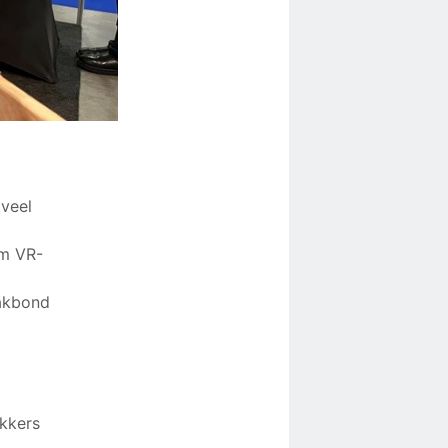
 veel
j
m VR-
vakbond
kkers