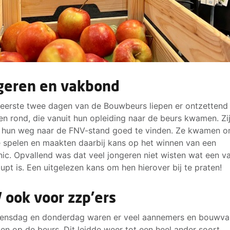
geren en vakbond
eerste twee dagen van de Bouwbeurs liepen er ontzettend
en rond, die vanuit hun opleiding naar de beurs kwamen. Zi
 hun weg naar de FNV-stand goed te vinden.
Ze kwamen o
e spelen en maakten daarbij kans op het winnen van een
inic. Opvallend was dat veel jongeren niet wisten wat een 
upt is.
Een uitgelezen kans om hen hierover bij te praten!
 ook voor zzp'ers
ensdag en donderdag waren er veel aannemers en bouwva
den op de beurs. Dit leidde weer tot een heel ander soort