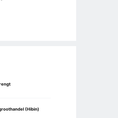
brengt
roothandel (Hibin)