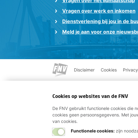
Vragen over het lidmaatschap
Vragen over werk en inkomen
Dienstverlening bij jou in de bu
Meld je aan voor onze nieuwsbr
Disclaimer
Cookies
Privacy
Cookies op websites van de FNV
De FNV gebruikt functionele cookies die no
cookies geen persoonsgegevens. Met jouw
van cookies.
Functionele cookies:
zijn noodza