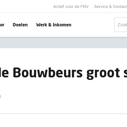
Actief voor de FNV
Service & Contac
or
Doelen
Werk & Inkomen
e Bouwbeurs groot 
3