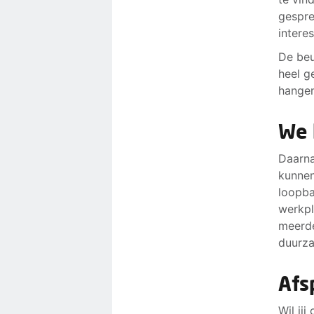
gespre
intere
De beu
heel g
hangen
We 
Daarna
kunnen
loopba
werkpl
meerde
duurza
Afs
Wil ji