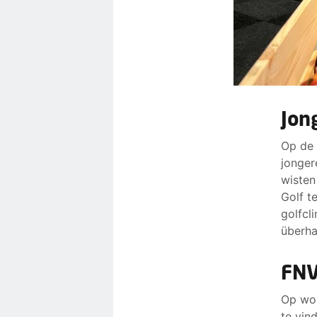
Jon
Op de 
jonger
wisten
Golf t
golfcl
überha
FNV
Op wo
te vin