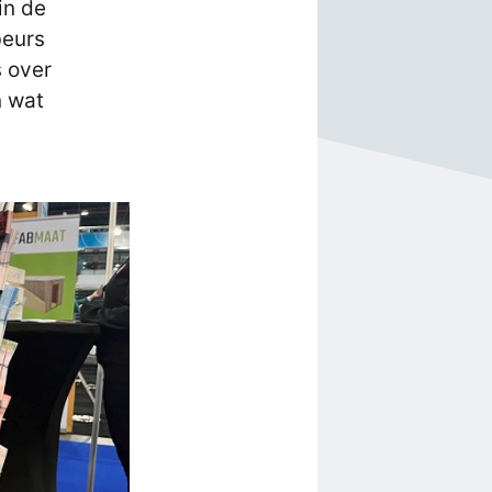
in de
beurs
s over
n wat