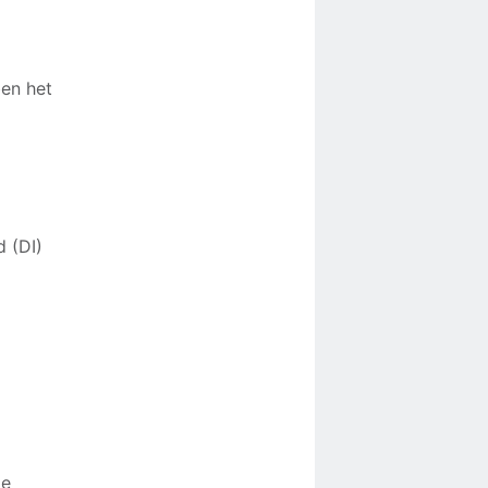
ben het
 (DI)
je