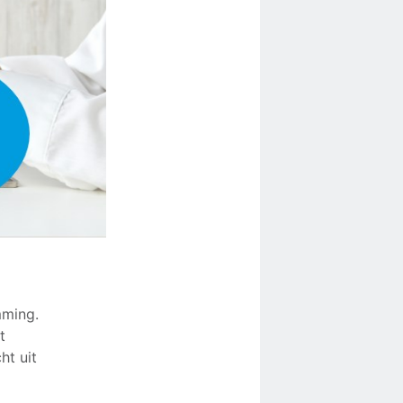
mming.
t
ht uit