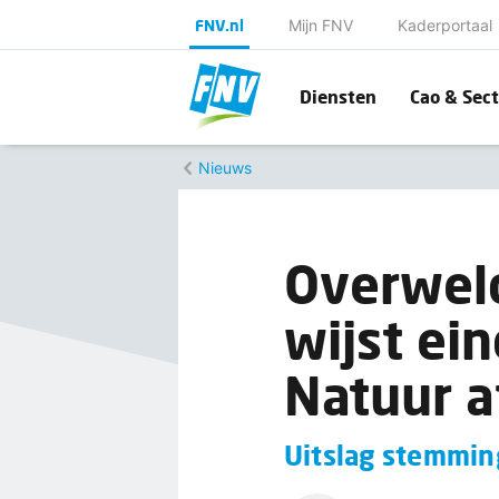
FNV.nl
Mijn FNV
Kaderportaal
Diensten
Cao & Sect
Nieuws
Overwel
wijst ei
Natuur a
Uitslag stemmin