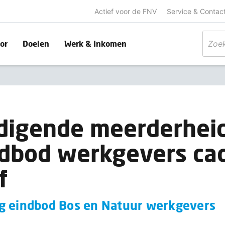
Actief voor de FNV
Service & Contac
or
Doelen
Werk & Inkomen
digende meerderheid
ndbod werkgevers ca
f
g eindbod Bos en Natuur werkgevers