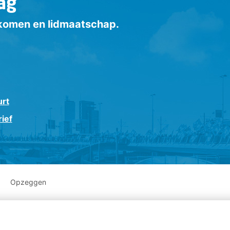
ag
inkomen en lidmaatschap.
urt
ief
Opzeggen