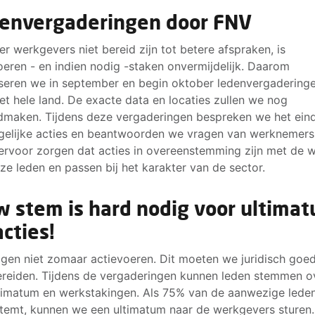
envergaderingen door FNV
r werkgevers niet bereid zijn tot betere afspraken, is
oeren - en indien nodig -staken onvermijdelijk. Daarom
seren we in september en begin oktober ledenvergadering
et hele land. De exacte data en locaties zullen we nog
maken. Tijdens deze vergaderingen bespreken we het ein
elijke acties en beantwoorden we vragen van werknemers
 ervoor zorgen dat acties in overeenstemming zijn met de 
ze leden en passen bij het karakter van de sector.
w stem is hard nodig voor ultima
acties!
en niet zomaar actievoeren. Dit moeten we juridisch goe
reiden. Tijdens de vergaderingen kunnen leden stemmen o
timatum en werkstakingen. Als 75% van de aanwezige lede
stemt, kunnen we een ultimatum naar de werkgevers sturen. 