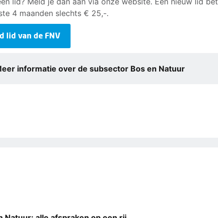
en lid? Meld je dan aan via onze website. Een nieuw lid bet
ste 4 maanden slechts € 25,-.
d lid van de FNV
eer informatie over de subsector Bos en Natuur
 Natuur: alle afspraken op een rij