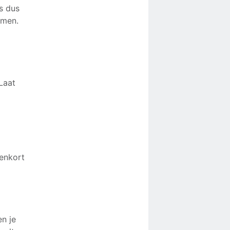
s dus
omen.
Laat
enkort
en je