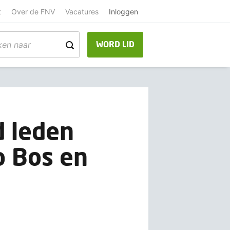
t
Over de FNV
Vacatures
Inloggen
WORD LID
 leden
o Bos en