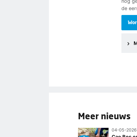
nog ge
de eer
Wor
M
Meer nieuws
04-05-2026
Cao Bos en