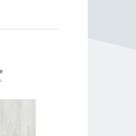
t
ke
.