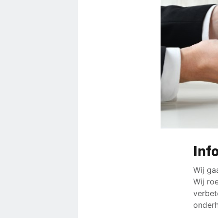
Inf
Wij ga
Wij ro
verbet
onderh