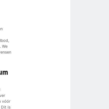
en
dbod,
. We
wensen
tum
d
ver
n vóór
Dit is