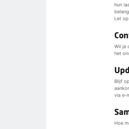
hun la
belang
Let op
Con
Wil je
het on
Upd
Blijf 
aankom
via e-
Sam
Hoe me