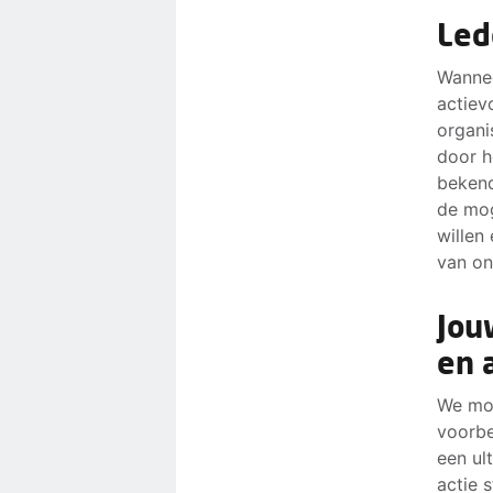
Led
Wannee
actiev
organi
door h
bekend
de mog
willen
van on
Jou
en 
We mog
voorbe
een ul
actie 