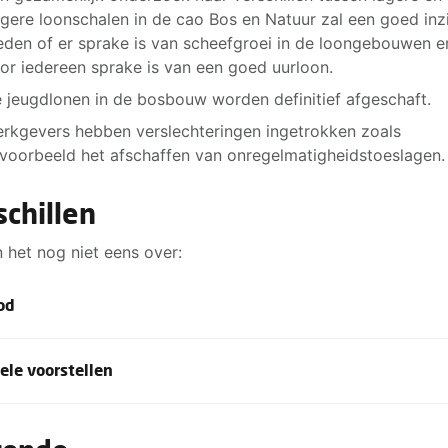
gere loonschalen in de cao Bos en Natuur zal een goed inz
eden of er sprake is van scheefgroei in de loongebouwen e
or iedereen sprake is van een goed uurloon.
 jeugdlonen in de bosbouw worden definitief afgeschaft.
rkgevers hebben verslechteringen ingetrokken zoals
jvoorbeeld het afschaffen van onregelmatigheidstoeslagen.
schillen
n het nog niet eens over:
od
 verschillen ons minimale loonbod en die van de werkgever
ele voorstellen
atste minimale bod:
 zijn er nog wat onduidelijkheden wat betreft tekstuele
r 1 januari 2022: 2,5%
ellen van werkgevers. Daar moeten we ook nog verder ove