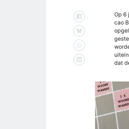
Op 6 
cao B
opgel
geste
worde
uitei
dat d