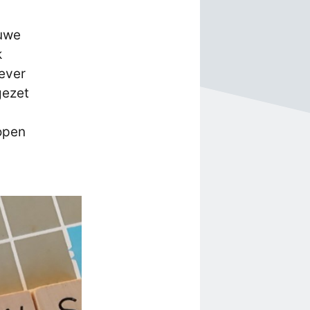
euwe
k
iever
gezet
hopen