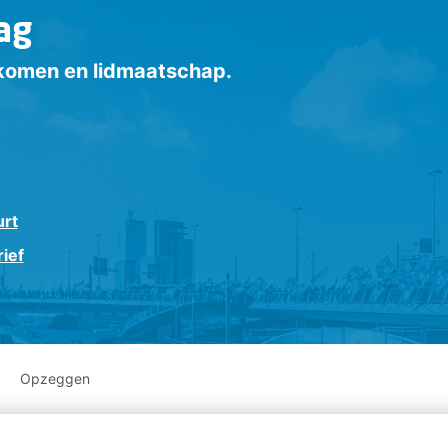
ag
inkomen en lidmaatschap.
urt
ief
Opzeggen