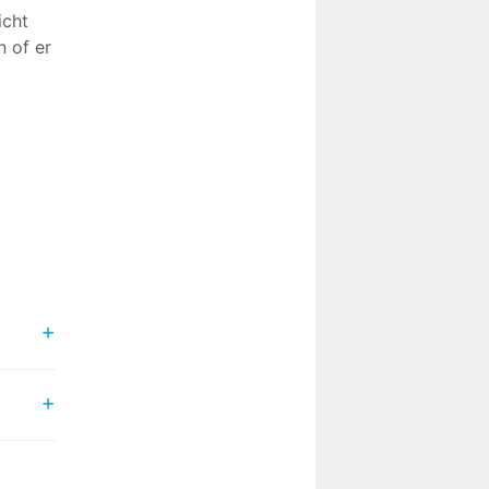
icht
n of er
 nog:
r