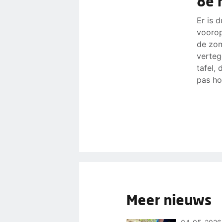
8e 
pe
praten
Laats
Er is 
voorop
pe
de zom
pe
verteg
Dat ve
tafel,
komen
pas ho
binnen
alsnog
Meer nieuws