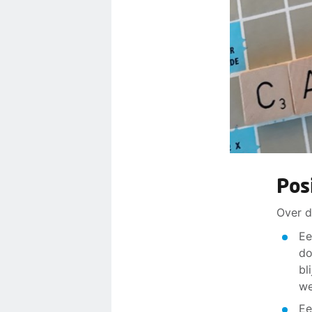
Pos
Over d
Ee
do
bl
we
Ee