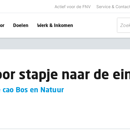
Actief voor de FNV
Service & Contac
or
Doelen
Werk & Inkomen
oor stapje naar de ei
 cao Bos en Natuur