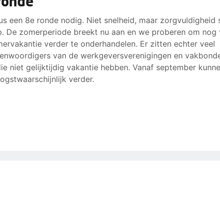
ronde
r 1 januari 2023: 2,5%
.
te bod werkgevers:
dus een 8e ronde nodig. Niet snelheid, maar zorgvuldigheid 
. De zomerperiode breekt nu aan en we proberen om nog 
r 1 januari 2022: 2%
ervakantie verder te onderhandelen. Er zitten echter veel
r 1 januari 2023: 2%
enwoordigers van de werkgeversverenigingen en vakbond
rschil is voor ons te groot. Wij willen niet onder ons laatst
 die niet gelijktijdig vakantie hebben. Vanaf september kunn
 en daarom hebben we de werkgevers dringend verzocht 
ogstwaarschijnlijk verder.
 eigen geledingen meer ruimte te krijgen zodat ze ons loo
 kunnen accepteren.