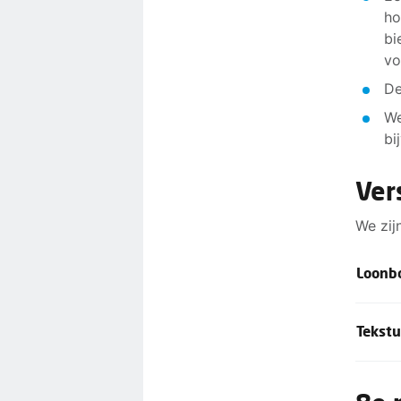
ho
bi
vo
De
We
bi
Ver
We zij
Loonb
Helaas
Tekstu
Ons la
Verder
pe
voorst