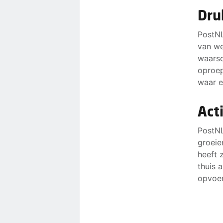
Dru
PostNL
van we
waarsc
oproep
waar e
Act
PostNL
groeie
heeft 
thuis 
opvoer