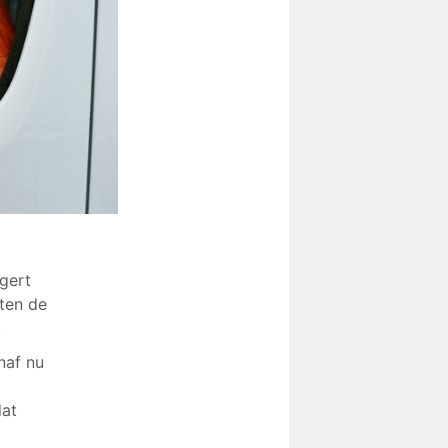
igert
iten de
.
naf nu
dat