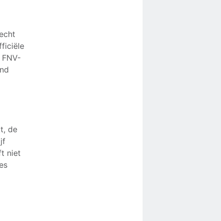
recht
ficiële
n FNV-
and
t, de
jf
t niet
ies