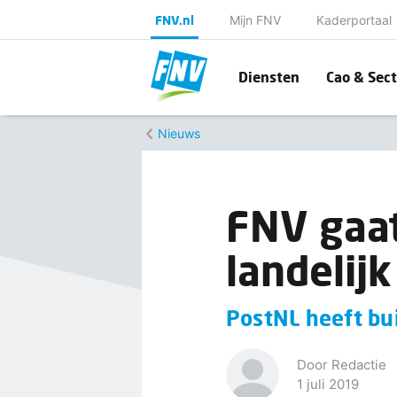
FNV.nl
Mijn FNV
Kaderportaal
Diensten
Cao & Sect
Nieuws
FNV gaat
landelij
PostNL heeft bu
Door Redactie
1 juli 2019