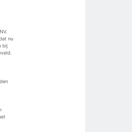
FNV.
dat nu
 bij
veld.
eden
n
het