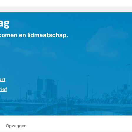
ag
inkomen en lidmaatschap.
urt
ief
Opzeggen