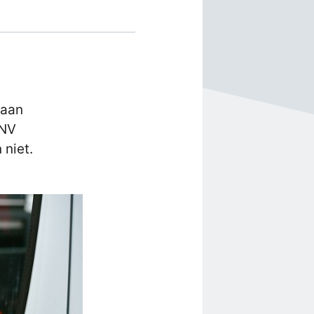
 aan
FNV
 niet.