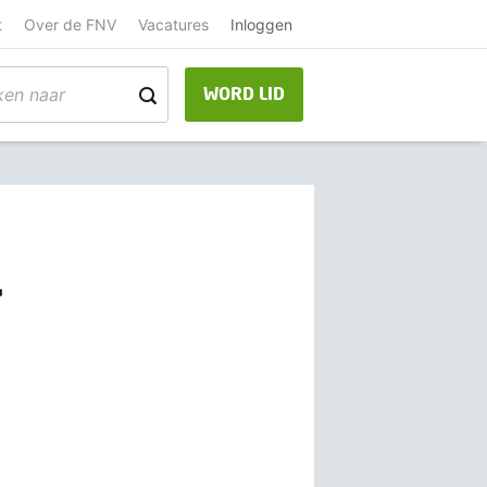
t
Over de FNV
Vacatures
Inloggen
WORD LID
L