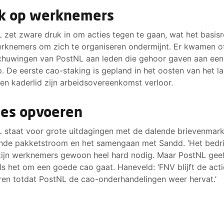
k op werknemers
 zet zware druk in om acties tegen te gaan, wat het basis
rknemers om zich te organiseren ondermijnt. Er kwamen of
huwingen van PostNL aan leden die gehoor gaven aan ee
. De eerste cao-staking is gepland in het oosten van het l
en kaderlid zijn arbeidsovereenkomst verloor.
ies opvoeren
 staat voor grote uitdagingen met de dalende brievenmark
nde pakketstroom en het samengaan met Sandd. ‘Het bedri
zijn werknemers gewoon heel hard nodig. Maar PostNL geef
als het om een goede cao gaat. Haneveld: ‘FNV blijft de act
en totdat PostNL de cao-onderhandelingen weer hervat.’