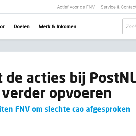
Actief voor de FNV
Service & Contac
or
Doelen
Werk & Inkomen
 de acties bij PostN
k verder opvoeren
iten FNV om slechte cao afgesproken