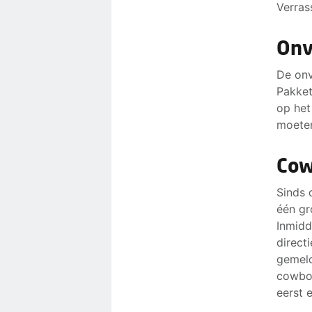
Verras
Onv
De onv
Pakket
op het
moeten
Cow
Sinds 
één gr
Inmidd
direct
gemeld
cowboy
eerst 