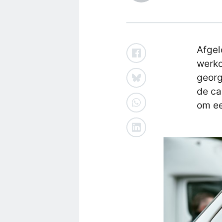
Afgel
werko
georg
de ca
om ee