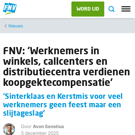
WORD LID
Nieuws
FNV: ‘Werknemers in
winkels, callcenters en
distributiecentra verdienen
koopgektecompensatie’
‘Sinterklaas en Kerstmis voor veel
werknemers geen feest maar een
slijtageslag’
Door
Avon Senstius
5 december 2025