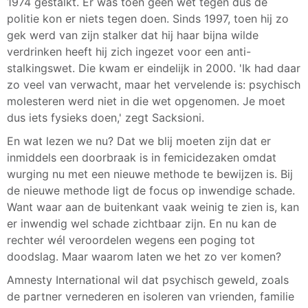
1974 gestalkt. Er was toen geen wet tegen dus de
politie kon er niets tegen doen. Sinds 1997, toen hij zo
gek werd van zijn stalker dat hij haar bijna wilde
verdrinken heeft hij zich ingezet voor een anti-
stalkingswet. Die kwam er eindelijk in 2000. 'Ik had daar
zo veel van verwacht, maar het vervelende is: psychisch
molesteren werd niet in die wet opgenomen. Je moet
dus iets fysieks doen,' zegt Sacksioni.
En wat lezen we nu? Dat we blij moeten zijn dat er
inmiddels een doorbraak is in femicidezaken omdat
wurging nu met een nieuwe methode te bewijzen is. Bij
de nieuwe methode ligt de focus op inwendige schade.
Want waar aan de buitenkant vaak weinig te zien is, kan
er inwendig wel schade zichtbaar zijn. En nu kan de
rechter wél veroordelen wegens een poging tot
doodslag. Maar waarom laten we het zo ver komen?
Amnesty International wil dat psychisch geweld, zoals
de partner vernederen en isoleren van vrienden, familie