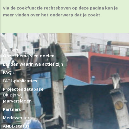
Via de zoekfunctie rechtsboven op deze pagina kun je
meer vinden over het onderwerp dat je zoekt.
Ons werk
Onze thema's en doelen
Landen waarin we actief zijn
FAQ’s
IATI-publicaties
Projectendatabase
Dit zijn wij
Jaarverslagen
Partners
Medewerkers
ANBI-status