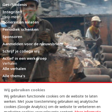
Geschiedenis
Integriteit
Help mee
Doneren en nalaten
Periodiek schenken
Sponsoren
Aanmelden voor de nieuwsbrief
Schrijf je collega vrij
Actief in een werkgroep
Verhalen
Alle verhalen
Alle thema's
Eerlijke productieketens
Expert Hub
Wij gebruiken cookies
LinkedIn
Wij gebruiken functionele cookies om de website te laten
werken. Met jouw toestemming gebruiken wij analytische
cookies (Google Analytics) om de website te verbeteren en
marketing cookies voor relevante content.
Meer informatie
.