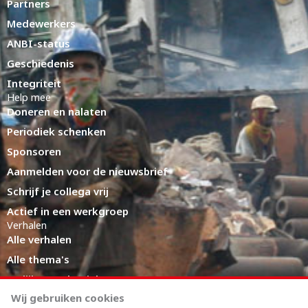
Partners
Medewerkers
ANBI-status
Geschiedenis
Integriteit
Help mee
Doneren en nalaten
Periodiek schenken
Sponsoren
Aanmelden voor de nieuwsbrief
Schrijf je collega vrij
Actief in een werkgroep
Verhalen
Alle verhalen
Alle thema's
Eerlijke productieketens
Expert Hub
Wij gebruiken cookies
LinkedIn