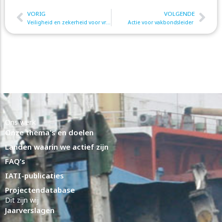
VORIG
VOLGENDE
Prev
Nex
Veiligheid en zekerheid voor vrouwen in kledingproductie ver te zoeken
Actie voor vakbondsleider
Ons werk
Onze thema's en doelen
Landen waarin we actief zijn
FAQ’s
IATI-publicaties
Projectendatabase
Dit zijn wij
Jaarverslagen