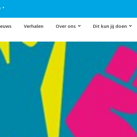
h
▼
ieuws
Verhalen
Over ons
Dit kun jij doen