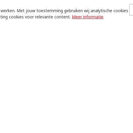
n werken. Met jouw toestemming gebruiken wij analytische cookies
ting cookies voor relevante content.
Meer informatie
.
k!
t India, Colombia, Ghana en Uganda deelnemen. Het thema i
men- en zadenteelt en op palmolieplantages. Met linken naa
en hoe benaderen we Nederland bedrijven in de keten?
armee je iets moois kan winnen!