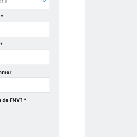
 *
 *
mmer
an de FNV? *