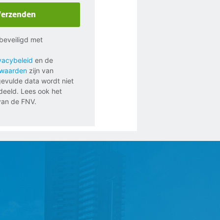
Verzenden
s beveiligd met
vacybeleid
en de
rwaarden
zijn van
gevulde data wordt niet
eeld. Lees ook het
an de FNV.