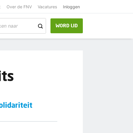
t
Over de FNV
Vacatures
Inloggen
WORD LID
its
lidariteit