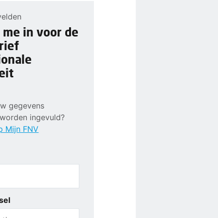
velden
f me in voor de
rief
ionale
eit
ouw gegevens
 worden ingevuld?
p Mijn FNV
sel