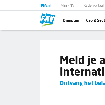
FNV.nl
Mijn FNV
Kaderportaal
Diensten
Cao & Sect
Meld je 
Internati
Ontvang het bela