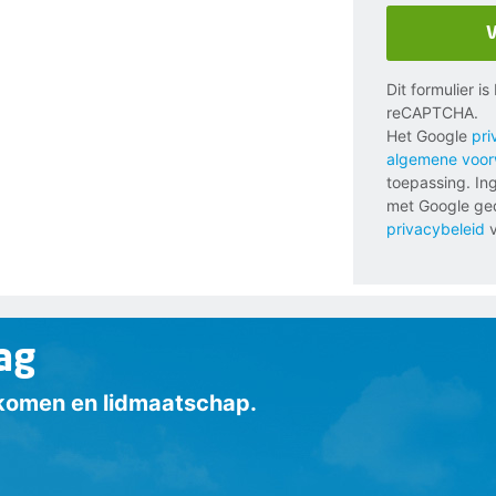
Dit formulier i
reCAPTCHA.
Het Google
pri
algemene voo
toepassing. In
met Google ged
privacybeleid
v
ag
inkomen en lidmaatschap.