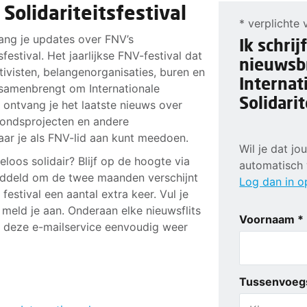
 Solidariteitsfestival
* verplichte 
vang je updates over FNV’s
Ik schrij
sfestival. Het jaarlijkse FNV-festival dat
nieuwsb
ivisten, belangenorganisaties, buren en
Internat
samenbrengt om Internationale
Solidarit
k ontvang je het laatste nieuws over
bondsprojecten en andere
 waar je als FNV-lid aan kunt meedoen.
Wil je dat j
loos solidair? Blijf op de hoogte via
automatisch
iddeld om de twee maanden verschijnt
Log dan in o
festival een aantal extra keer. Vul je
meld je aan. Onderaan elke nieuwsflits
Voornaam *
e deze e-mailservice eenvoudig weer
Tussenvoeg