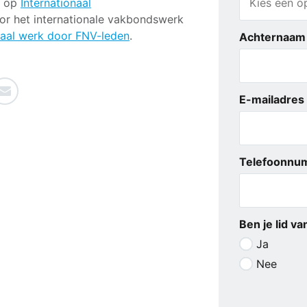
e op
Internationaal
or het internationale vakbondswerk
naal werk door FNV-leden
.
Achternaam
E-mailadres
Telefoonnu
Ben je lid v
Ja
Nee