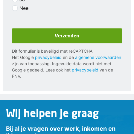
Nee
Verzenden
Dit formulier is beveiligd met reCAPTCHA.
Het Google
privacybeleid
en de
algemene voorwaarden
zijn van toepassing. Ingevulde data wordt niet met
Google gedeeld. Lees ook het
privacybeleid
van de
FNV.
Wij helpen je graag
Bij al je vragen over werk, inkomen en