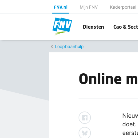
FNV.nl
Mijn FNV
Kaderportaal
Diensten
Cao & Sect
Loopbaanhulp
Online m
Nieuw
doet.
eerst