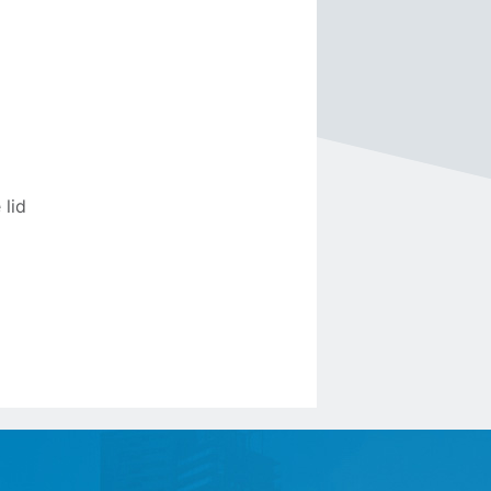
.
 lid