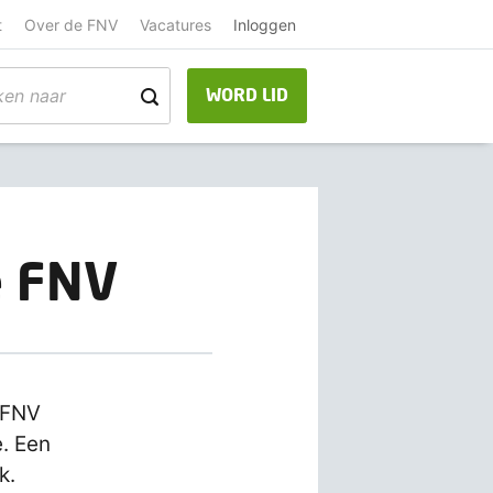
t
Over de FNV
Vacatures
Inloggen
WORD LID
e FNV
 FNV
e. Een
k.