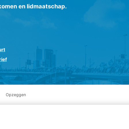
inkomen en lidmaatschap.
urt
ief
Opzeggen