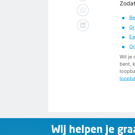
Zodat
Be
Gr
Ee
On
Wil je
bent, 
loopba
loopb
Wij helpen je gra