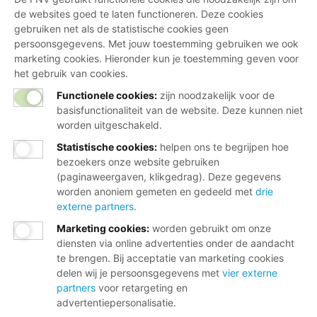
Vragen over het lidmaatschap
de websites goed te laten functioneren. Deze cookies
gebruiken net als de statistische cookies geen
Vragen over werk en inkomen
persoonsgegevens. Met jouw toestemming gebruiken we ook
marketing cookies. Hieronder kun je toestemming geven voor
Dienstverlening bij jou in de buurt
het gebruik van cookies.
Meld je aan voor onze nieuwsbrief
Functionele cookies:
zijn noodzakelijk voor de
basisfunctionaliteit van de website. Deze kunnen niet
worden uitgeschakeld.
Statistische cookies
:
helpen ons te begrijpen hoe
bezoekers onze website gebruiken
(paginaweergaven, klikgedrag). Deze gegevens
worden anoniem gemeten en gedeeld met
drie
externe partners
.
Disclaimer
Marketing cookies
:
worden gebruikt om onze
Cookies
diensten via online advertenties onder de aandacht
te brengen. Bij acceptatie van marketing cookies
Privacy
delen wij je persoonsgegevens met
vier externe
partners
voor retargeting en
Opzeggen
advertentiepersonalisatie.