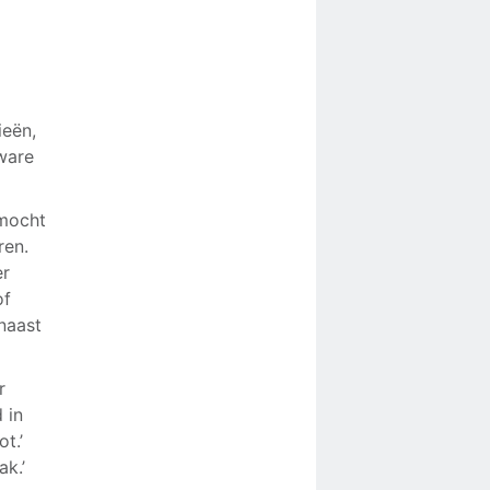
ieën,
ware
 mocht
ren.
er
of
naast
r
 in
t.’
ak.’