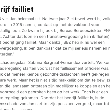
ijf failliet
3 viel Jan helemaal uit. Na twee jaar Ziektewet werd hij vol
urd. In 2015 nam hij contact op met de vakbond voor
stallig loon. Zo kwam hij ook bij Bureau Beroepsziekten FN
. ‘Achter dat loon en een transitievergoeding kan ik fluiten’
et bedrijf ging failliet. Maar dankzij BBZ heb ik nu wel een
vergoeding. Ik ben dankbaar dat ze mij serieus namen en 
sterden.’
schaderegelaar Sabrina Bergraaf-Fernandez vertelt: ‘We ko
aderegeling starten voordat het faillissement officieel was.
ijk dat meneer Kemps gezondheidsklachten heeft gekregen
are werk. Maar het is niet altijd makkelijk om dat te bewijz
en die langzaam ontstaan zijn moeilijker te koppelen aan h
jvoorbeeld een gebroken been op het werk. Toch is er een
ke regeling gekomen.’ Doordat het bedrijf failliet is, is de
nsschade van Jan niet tot zijn pensioen vergoed, maar tot
 van faillissement.