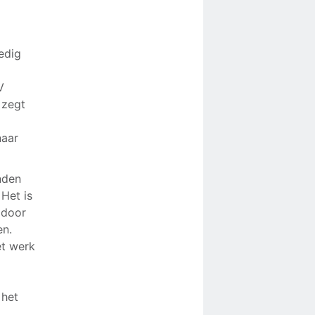
ledig
V
, zegt
naar
nden
 Het is
 door
en.
et werk
 het