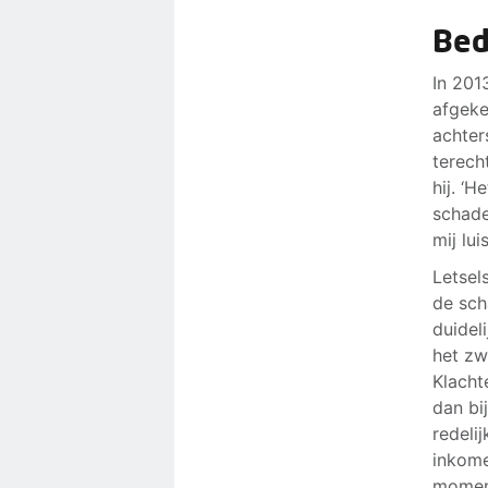
Bedr
In 201
afgeke
achter
terecht
hij. ‘H
schade
mij lui
Letsel
de sch
duidel
het zw
Klacht
dan bi
redelij
inkome
moment