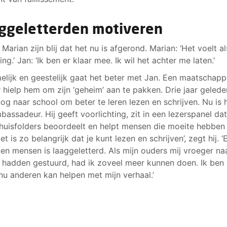
ggeletterden motiveren
Marian zijn blij dat het nu is afgerond. Marian: ‘Het voelt al
ng.’ Jan: ‘Ik ben er klaar mee. Ik wil het achter me laten.’
elijk en geestelijk gaat het beter met Jan. Een maatschappe
 hielp hem om zijn ‘geheim’ aan te pakken. Drie jaar gelede
snog naar school om beter te leren lezen en schrijven. Nu is h
bassadeur. Hij geeft voorlichting, zit in een lezerspanel da
huisfolders beoordeelt en helpt mensen die moeite hebben
Het is zo belangrijk dat je kunt lezen en schrijven’, zegt hij. 
en mensen is laaggeletterd. Als mijn ouders mij vroeger na
 hadden gestuurd, had ik zoveel meer kunnen doen. Ik ben b
 nu anderen kan helpen met mijn verhaal.’