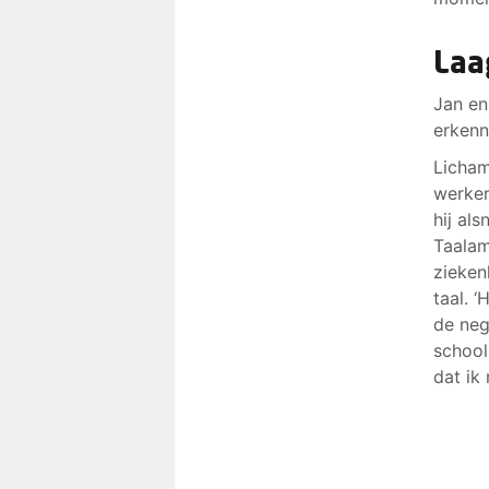
Laa
Jan en 
erkenni
Licham
werker
hij al
Taalam
zieken
taal. ‘
de neg
school
dat ik