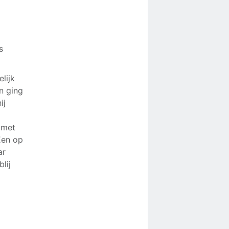
s
lijk
n ging
ij
t
 met
‘Een op
ar
lij