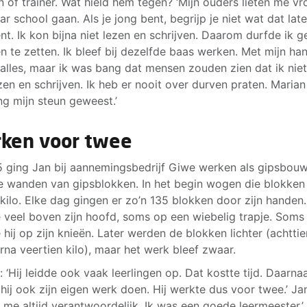
 of trainer. Wat hield hem tegen? ‘Mijn ouders lieten me vr
ar school gaan. Als je jong bent, begrijp je niet wat dat late
nt. Ik kon bijna niet lezen en schrijven. Daarom durfde ik g
n te zetten. Ik bleef bij dezelfde baas werken. Met mijn ha
 alles, maar ik was bang dat mensen zouden zien dat ik nie
zen en schrijven. Ik heb er nooit over durven praten. Marian
ang mijn steun geweest.’
ken voor twee
5 ging Jan bij aannemingsbedrijf Giwe werken als gipsbouwe
 wanden van gipsblokken. In het begin wogen die blokken
 kilo. Elke dag gingen er zo’n 135 blokken door zijn handen.
 veel boven zijn hoofd, soms op een wiebelig trapje. Soms
 hij op zijn knieën. Later werden de blokken lichter (achttie
rna veertien kilo), maar het werk bleef zwaar.
: ‘Hij leidde ook vaak leerlingen op. Dat kostte tijd. Daarna
hij ook zijn eigen werk doen. Hij werkte dus voor twee.’ Jan:
 me altijd verantwoordelijk. Ik was een goede leermeester.’