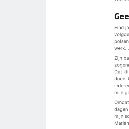
Gee
Eind j
volgde
polsen
werk. 
Zijn b
zogena
Dat kl
doen. 
iedere
mijn g
Omdat 
dagen 
mijn s
Marian