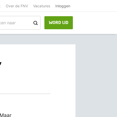
t
Over de FNV
Vacatures
Inloggen
WORD LID
’
 Maar