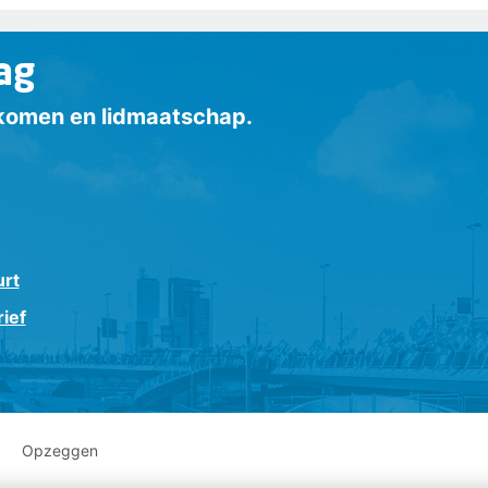
ag
inkomen en lidmaatschap.
urt
ief
Opzeggen