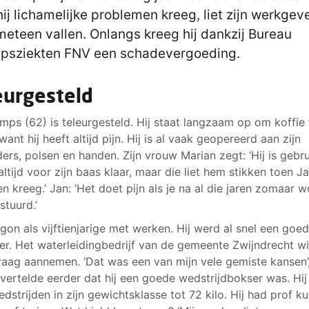
hij lichamelijke problemen kreeg, liet zijn werkgev
eteen vallen. Onlangs kreeg hij dankzij Bureau
psziekten FNV een schadevergoeding.
eurgesteld
mps (62) is teleurgesteld. Hij staat langzaam op om koffie 
want hij heeft altijd pijn. Hij is al vaak geopereerd aan zijn
ers, polsen en handen. Zijn vrouw Marian zegt: ‘Hij is gebrui
altijd voor zijn baas klaar, maar die liet hem stikken toen J
en kreeg.’ Jan: ‘Het doet pijn als je na al die jaren zomaar w
tuurd.’
gon als vijftienjarige met werken. Hij werd al snel een goe
tter. Het waterleidingbedrijf van de gemeente Zwijndrecht w
aag aannemen. ‘Dat was een van mijn vele gemiste kansen’
ij vertelde eerder dat hij een goede wedstrijdbokser was. Hi
edstrijden in zijn gewichtsklasse tot 72 kilo. Hij had prof k