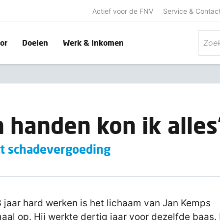
Actief voor de FNV
Service & Contac
or
Doelen
Werk & Inkomen
n handen kon ik alles
gt schadevergoeding
 jaar hard werken is het lichaam van Jan Kemps
aal op. Hij werkte dertig jaar voor dezelfde baas.