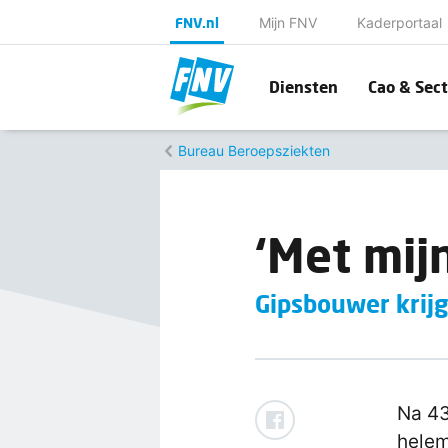
FNV.nl
Mijn FNV
Kaderportaal
Diensten
Cao & Sect
Bureau Beroepsziekten
‘Met mij
Gipsbouwer krij
Na 43
helem