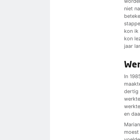
worden
niet na
beteke
stappe
kon ik
kon le
jaar l
Wer
In 198
maakte
dertig
werkte
werkte
en daa
Marian
moest 
voelde