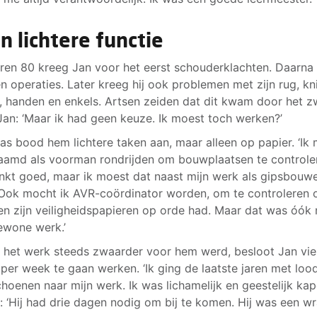
n lichtere functie
aren 80 kreeg Jan voor het eerst schouderklachten. Daarna
n operaties. Later kreeg hij ook problemen met zijn rug, kn
, handen en enkels. Artsen zeiden dat dit kwam door het z
Jan: ‘Maar ik had geen keuze. Ik moest toch werken?’
aas bood hem lichtere taken aan, maar alleen op papier. ‘Ik
amd als voorman rondrijden om bouwplaatsen te controle
inkt goed, maar ik moest dat naast mijn werk als gipsbouw
Ook mocht ik AVR-coördinator worden, om te controleren 
en zijn veiligheidspapieren op orde had. Maar dat was óók 
ewone werk.’
het werk steeds zwaarder voor hem werd, besloot Jan vie
per week te gaan werken. ‘Ik ging de laatste jaren met lood
choenen naar mijn werk. Ik was lichamelijk en geestelijk kapo
: ‘Hij had drie dagen nodig om bij te komen. Hij was een wr