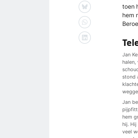
toen 
hem m
Beroe
Tel
Jan Ke
halen, 
schoud
stond 
klacht
wegges
Jan be
pijpfi
hem gr
hij. H
veel w