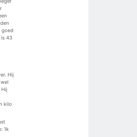
oeger
r
een
nden
t goed
 is 43
r. Hij
 wel
 Hij
n kilo
ast
 ‘Ik