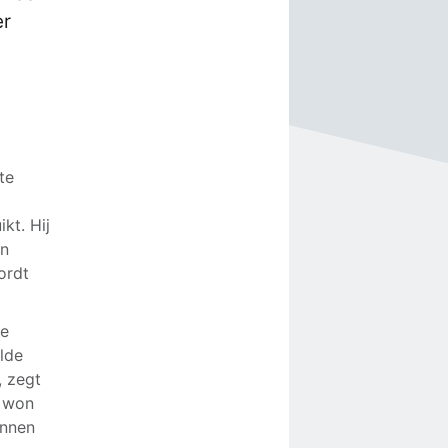
er
te
kt. Hij
an
ordt
de
ilde
, zegt
j won
unnen