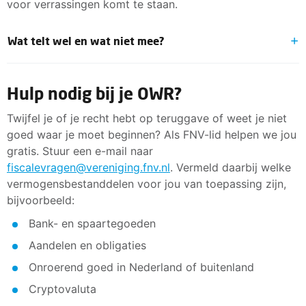
voor verrassingen komt te staan.
Deadlines
2017 - uiterlijk 31 december 2022
Wat telt wel en wat niet mee?
2018 - uiterlijk 31 december 2023
Het heffingsvrije vermogen hoef je niet op te geven.
2019 - uiterlijk 31 december 2024
Hulp nodig bij je OWR?
Kosten mag je níet aftrekken van je rendement.
2020 - uiterlijk 31 december 2025
Waardeveranderingen (bijvoorbeeld winsten of
Twijfel je of je recht hebt op teruggave of weet je niet
verliezen op beleggingen of vastgoed) neem je
goed waar je moet beginnen? Als FNV-lid helpen we jou
altijd mee.
gratis. Stuur een e-mail naar
fiscalevragen@vereniging.fnv.nl
. Vermeld daarbij welke
Daardoor kan het zijn dat je bij het werkelijke
vermogensbestanddelen voor jou van toepassing zijn,
rendement meer belasting betaalt dan bij het fictieve
bijvoorbeeld:
rendement.
Bank- en spaartegoeden
Wil je zien hoe dat in de praktijk uitpakt? Kijk dan naar
de
rekenvoorbeelden van de Belastingdienst
.
Aandelen en obligaties
Onroerend goed in Nederland of buitenland
Cryptovaluta