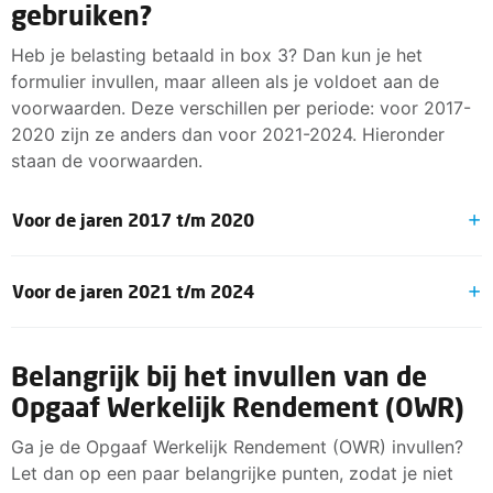
gebruiken?
Heb je belasting betaald in box 3? Dan kun je het
formulier invullen, maar alleen als je voldoet aan de
voorwaarden. Deze verschillen per periode: voor 2017-
2020 zijn ze anders dan voor 2021-2024. Hieronder
staan de voorwaarden.
Voor de jaren 2017 t/m 2020
Voor de jaren 2021 t/m 2024
Voorwaarden
Definitieve aanslag ontvangen op of na 24
Voldoende is:
december, OF
Belangrijk bij het invullen van de
Gedane aangifte OF
Aanslag op 24 december nog niet onherroepelijk
Opgaaf Werkelijk Rendement (OWR)
(Definitieve) aanslag ontvangen
door massaal bezwaar, ÉN
Ga je de Opgaaf Werkelijk Rendement (OWR) invullen?
Ambtshalve herziening aangevraagd
Let dan op een paar belangrijke punten, zodat je niet