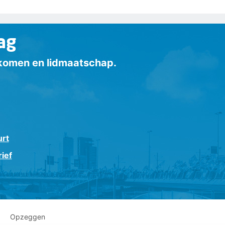
ag
inkomen en lidmaatschap.
urt
ief
Opzeggen