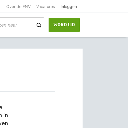
t
Over de FNV
Vacatures
Inloggen
WORD LID
e
n in
jven