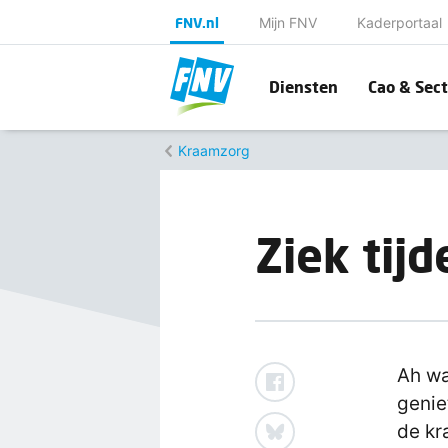
FNV.nl
Mijn FNV
Kaderportaal
Diensten
Cao & Sect
Kraamzorg
Ziek tij
Ah wa
genie
de kr