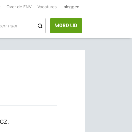
t
Over de FNV
Vacatures
Inloggen
WORD LID
GGZ.