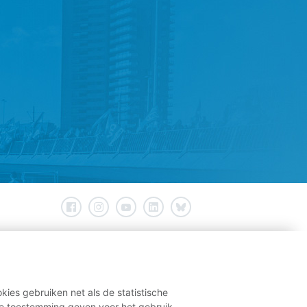
s cao-
teding
kies gebruiken net als de statistische
e toestemming geven voor het gebruik