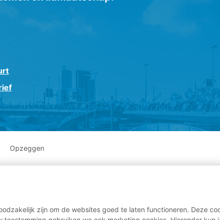
houden voor een adviesbureau (minimaal twee) om namen
rtijen het aanbestedingsbestek op te stellen en de aanbes
n de verzekeringsopdracht te begeleiden.
urt
ief
Opzeggen
odzakelijk zijn om de websites goed te laten functioneren. Deze coo
 toestemming gebruiken we ook marketing cookies. Hieronder kun j