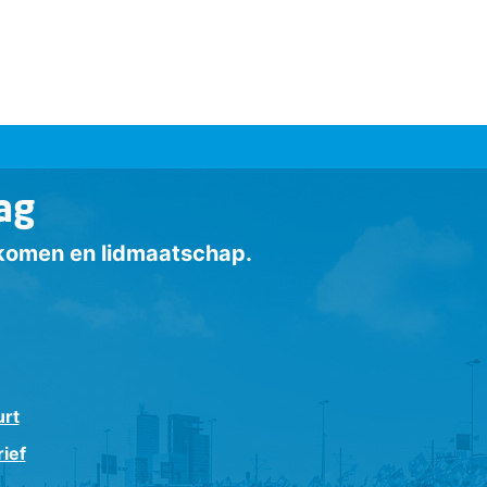
ag
inkomen en lidmaatschap.
urt
ief