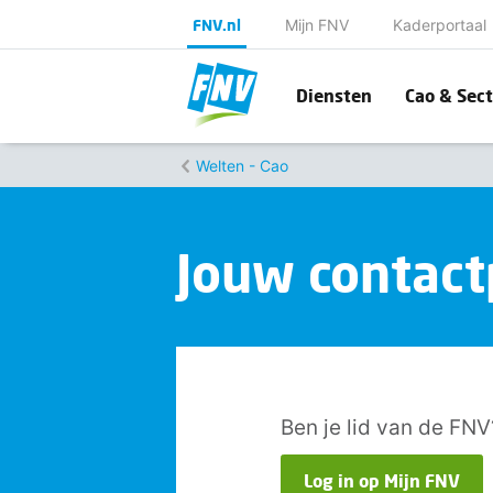
FNV.nl
Mijn FNV
Kaderportaal
Diensten
Cao & Sect
Welten - Cao
Jouw contac
Ben je lid van de FNV
Log in op Mijn FNV