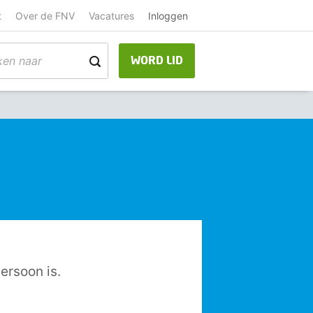
t
Over de FNV
Vacatures
Inloggen
WORD LID
ersoon is.