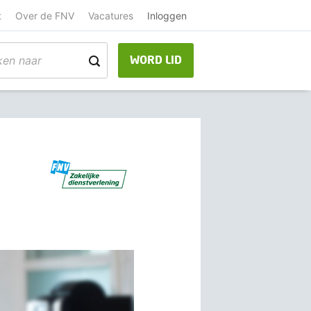
t
Over de FNV
Vacatures
Inloggen
WORD LID