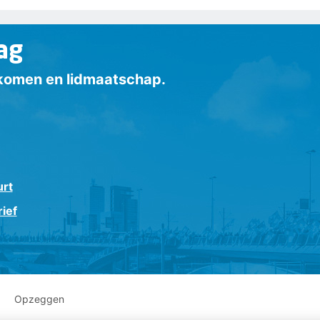
ag
inkomen en lidmaatschap.
urt
ief
Opzeggen