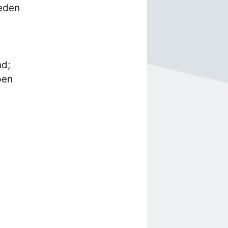
eden
nd;
pen