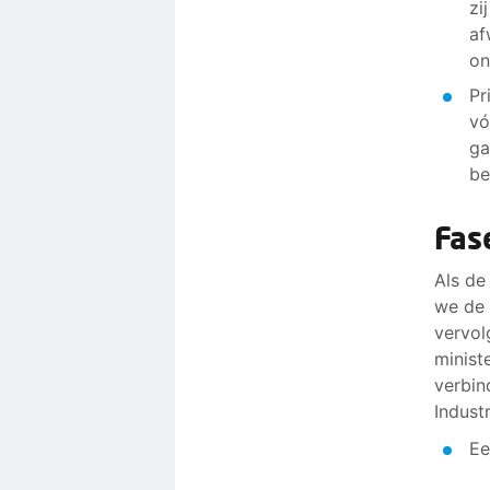
zi
af
on
Pr
vó
ga
be
Fas
Als de
we de 
vervol
minist
verbin
Indust
Ee