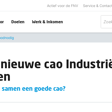
Actief voor de FNV
Service & Contac
or
Doelen
Werk & Inkomen
roodnodig
 nieuwe cao Industri
en
 samen een goede cao?