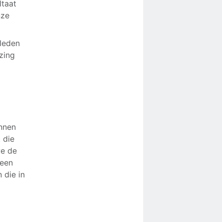
ltaat
nze
 leden
zing
unnen
 die
we de
meen
 die in