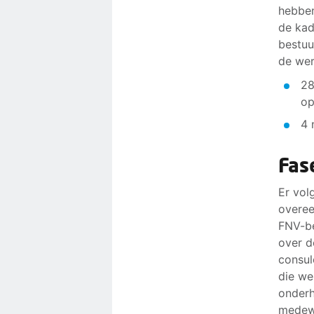
hebben
de kad
bestuu
de wer
28
op
4 
Fas
Er vol
overee
FNV-be
over d
consul
die we
onderh
medewe