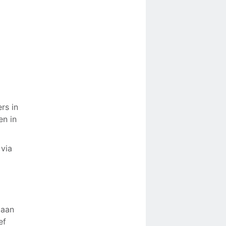
)
rs in
en in
via
taan
ef