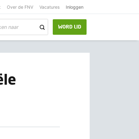
t
Over de FNV
Vacatures
Inloggen
WORD LID
ële