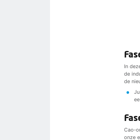
Fas
In dez
de ind
de nie
Ju
ee
Fas
Cao-on
onze e