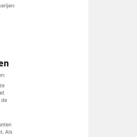
erijen:
gen
en:
ze
et
 de
unten
t. Als