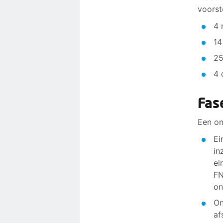
voorst
4 
14
25
4 
Fas
Een on
Ei
in
ei
FN
on
On
af