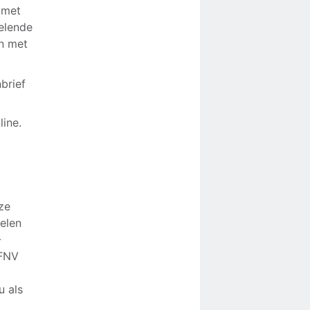
 met
elende
en met
brief
line.
ze
elen
-
 FNV
u als