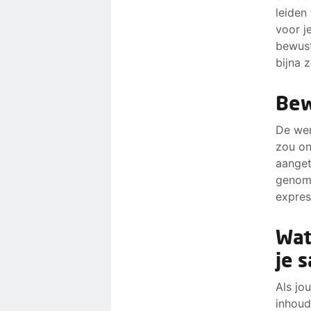
leiden
voor j
bewust
bijna 
Bew
De wer
zou on
aanget
genome
expres
Wat
je s
Als jo
inhoud