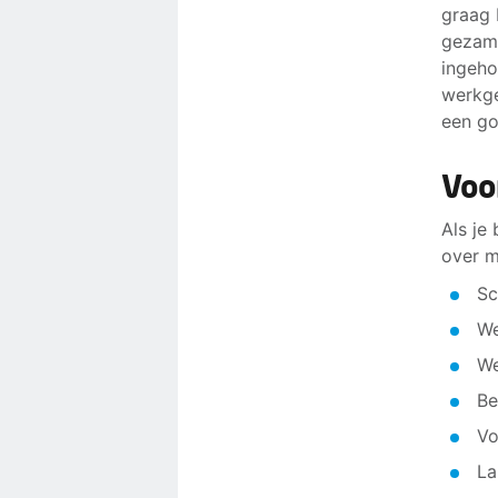
graag 
gezame
ingeho
werkge
een go
Voo
Als je
over m
Sc
We
We
Be
Vo
La