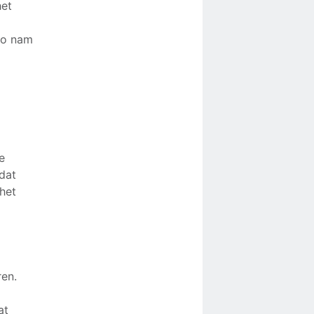
het
ico nam
e
dat
het
ren.
at