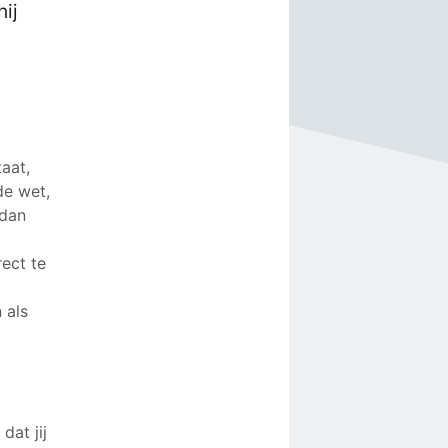
hij
aat,
de wet,
 dan
ect te
 als
dat jij