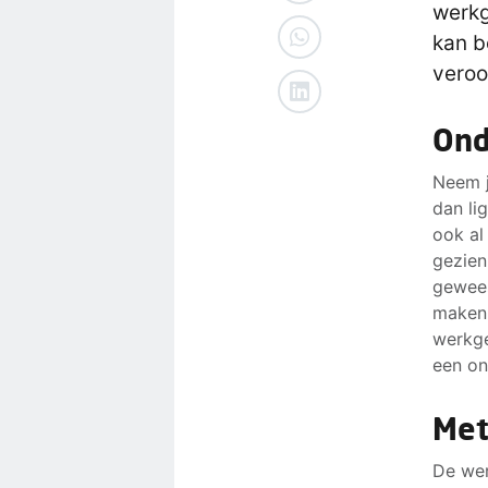
werkg
kan b
veroo
Ond
Neem j
dan li
ook al
gezien
gewees
maken 
werkge
een on
Met
De wer