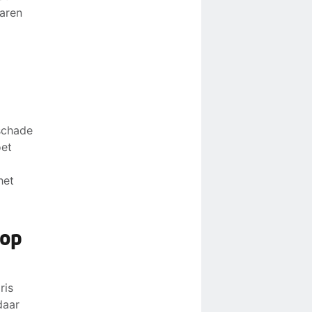
paren
schade
oet
het
 op
ris
daar