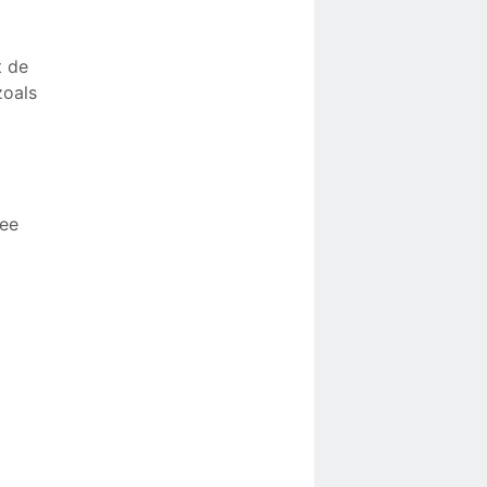
t de
zoals
mee