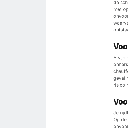
de sch
met op
onvoor
waarva
ontsta
Voo
Als je
onhers
chauff
geval 
risico
Voo
Je rij
Op de 
onvoor