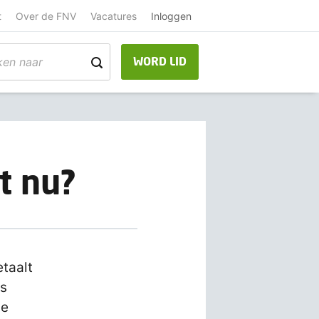
t
Over de FNV
Vacatures
Inloggen
WORD LID
t nu?
etaalt
ts
De