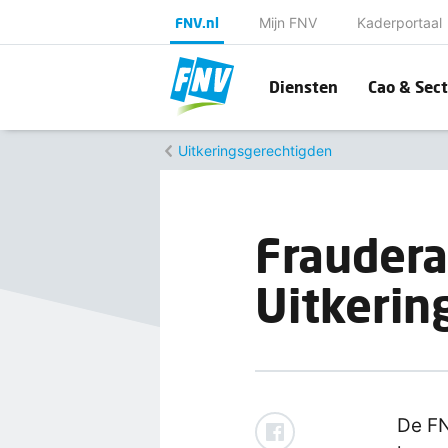
FNV.nl
Mijn FNV
Kaderportaal
Diensten
Cao & Sect
Uitkeringsgerechtigden
Frauder
Uitkerin
De FN