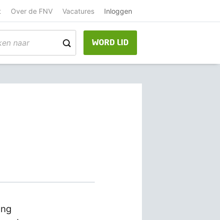
t
Over de FNV
Vacatures
Inloggen
WORD LID
ing