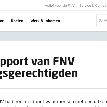
Actief voor de FNV
Service & Contac
or
Doelen
Werk & Inkomen
apport van FNV
gsgerechtigden
V had een meldpunt waar mensen met een uitker