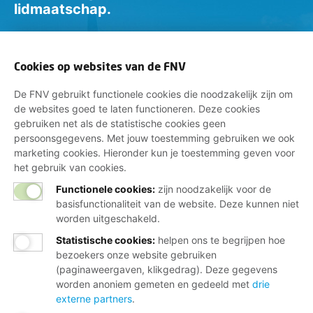
lidmaatschap.
Neem contact op met de FNV
Vragen over het lidmaatschap
Cookies op websites van de FNV
Vragen over werk en inkomen
De FNV gebruikt functionele cookies die noodzakelijk zijn om
de websites goed te laten functioneren. Deze cookies
Dienstverlening bij jou in de buurt
gebruiken net als de statistische cookies geen
Meld je aan voor onze nieuwsbrief
persoonsgegevens. Met jouw toestemming gebruiken we ook
marketing cookies. Hieronder kun je toestemming geven voor
het gebruik van cookies.
Functionele cookies:
zijn noodzakelijk voor de
basisfunctionaliteit van de website. Deze kunnen niet
worden uitgeschakeld.
Statistische cookies
:
helpen ons te begrijpen hoe
bezoekers onze website gebruiken
Disclaimer
(paginaweergaven, klikgedrag). Deze gegevens
worden anoniem gemeten en gedeeld met
drie
Cookies
externe partners
.