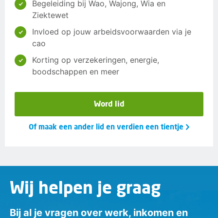
Begeleiding bij Wao, Wajong, Wia en
Ziektewet
Invloed op jouw arbeidsvoorwaarden via je
cao
Korting op verzekeringen, energie,
boodschappen en meer
Word lid
Of maak een ander lid en verdien een tientje
Wij helpen je graag
Bij al je vragen over werk, inkomen en