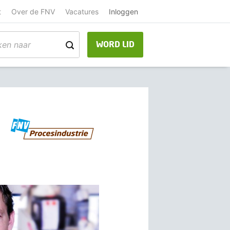
t
Over de FNV
Vacatures
Inloggen
WORD LID