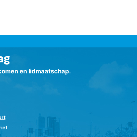
ag
inkomen en lidmaatschap.
urt
ief