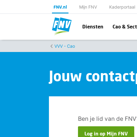
FNV.nl
Mijn FNV
Kaderportaal
Diensten
Cao & Sect
VVV - Cao
Jouw contac
Ben je lid van de FNV
Log in op Mijn FNV