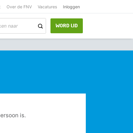
t
Over de FNV
Vacatures
Inloggen
WORD LID
ersoon is.