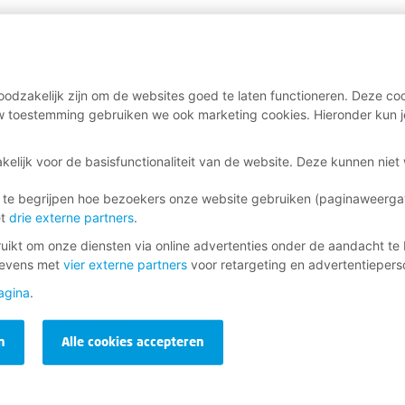
odzakelijk zijn om de websites goed te laten functioneren. Deze coo
 toestemming gebruiken we ook marketing cookies. Hieronder kun j
kelijk voor de basisfunctionaliteit van de website. Deze kunnen nie
 te begrijpen hoe bezoekers onze website gebruiken (paginaweerg
et
drie externe partners
.
ikt om onze diensten via online advertenties onder de aandacht te 
gevens met
vier externe partners
voor retargeting en advertentieperso
agina
.
n
Alle cookies accepteren