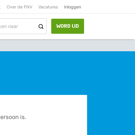
t
Over de FNV
Vacatures
Inloggen
WORD LID
ersoon is.