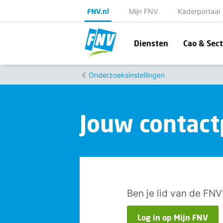
FNV.nl
Mijn FNV
Kaderportaal
Diensten
Cao & Sect
Onderzoeksinstellingen
Jouw contac
Ben je lid van de FNV
Log in op Mijn FNV