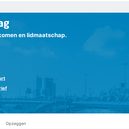
ag
inkomen en lidmaatschap.
urt
ief
Opzeggen