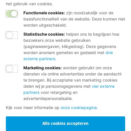
het gebruik van cookies.
Functionele cookies:
zijn noodzakelijk voor de
basisfunctionaliteit van de website. Deze kunnen niet
Wij helpen je graag
worden uitgeschakeld.
Statistische cookies
:
helpen ons te begrijpen hoe
bezoekers onze website gebruiken
Bij al je vragen over werk, inkomen en
(paginaweergaven, klikgedrag). Deze gegevens
lidmaatschap.
worden anoniem gemeten en gedeeld met
drie
externe partners
.
Neem contact op met de FNV
Marketing cookies
:
worden gebruikt om onze
Vragen over het lidmaatschap
diensten via online advertenties onder de aandacht
te brengen. Bij acceptatie van marketing cookies
Vragen over werk en inkomen
delen wij je persoonsgegevens met
vier externe
Dienstverlening bij jou in de buurt
partners
voor retargeting en
advertentiepersonalisatie.
Meld je aan voor onze nieuwsbrief
Kijk voor meer informatie op
onze cookiepagina
.
Alle cookies accepteren