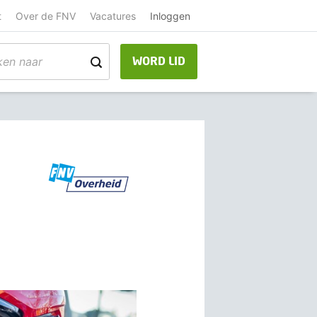
t
Over de FNV
Vacatures
Inloggen
WORD LID