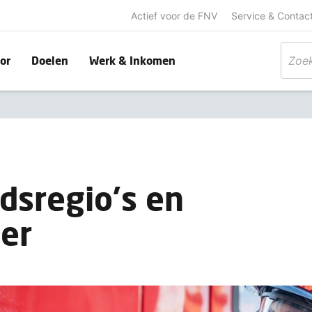
Actief voor de FNV
Service & Contac
or
Doelen
Werk & Inkomen
idsregio's en
er