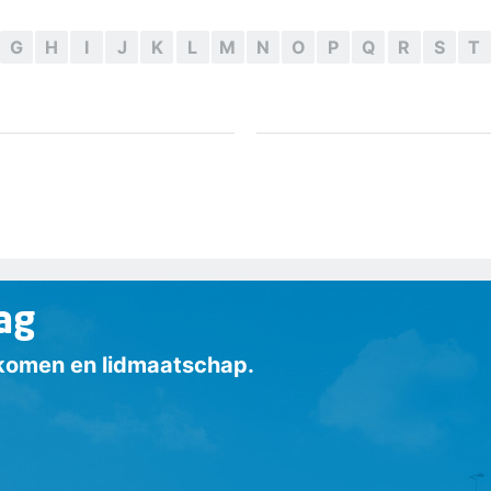
G
H
I
J
K
L
M
N
O
P
Q
R
S
T
ag
inkomen en lidmaatschap.