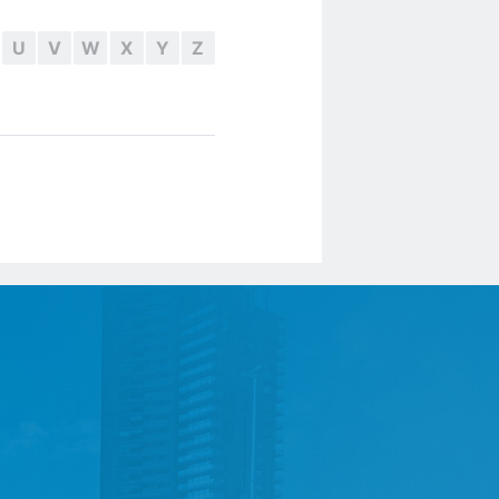
U
V
W
X
Y
Z