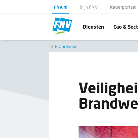
FNV.nl
Mijn FNV
Kaderportaal
Diensten
Cao & Sect
Brandweer
Veilighe
Brandwe