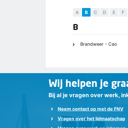
A
B
C
D
E
F
B
Brandweer - Cao
Wij helpen je gra
Bij al je vragen over werk, 
Neem contact op met de FNV
Vragen over het lidmaatschap