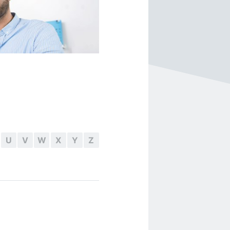
U
V
W
X
Y
Z