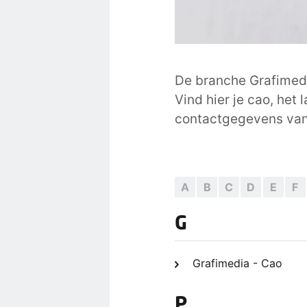
De branche Grafimedi
Vind hier je cao, het 
contactgegevens van 
A
B
C
D
E
F
G
Grafimedia - Cao
P