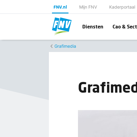
FNV.nl
Mijn FNV
Kaderportaal
Diensten
Cao & Sect
Grafimedia
Grafimed