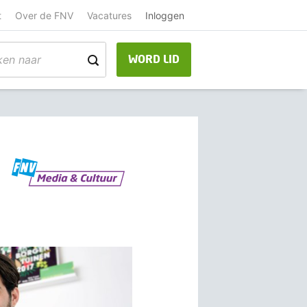
t
Over de FNV
Vacatures
Inloggen
WORD LID