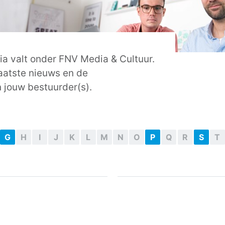
a valt onder FNV Media & Cultuur.
laatste nieuws en de
jouw bestuurder(s).
G
H
I
J
K
L
M
N
O
P
Q
R
S
T