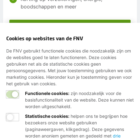
boodschappen en meer
Word lid
Cookies op websites van de FNV
Of maak een ander lid en verdien een tientje
De FNV gebruikt functionele cookies die noodzakelijk zijn om
de websites goed te laten functioneren. Deze cookies
gebruiken net als de statistische cookies geen
persoonsgegevens. Met jouw toestemming gebruiken we ook
Wij helpen je graag
marketing cookies. Hieronder kun je toestemming geven voor
het gebruik van cookies.
Bij al je vragen over werk, inkomen en
Functionele cookies:
zijn noodzakelijk voor de
lidmaatschap.
basisfunctionaliteit van de website. Deze kunnen niet
worden uitgeschakeld.
Neem contact op met de FNV
Statistische cookies
:
helpen ons te begrijpen hoe
bezoekers onze website gebruiken
Vragen over het lidmaatschap
(paginaweergaven, klikgedrag). Deze gegevens
Vragen over werk en inkomen
worden anoniem gemeten en gedeeld met
drie