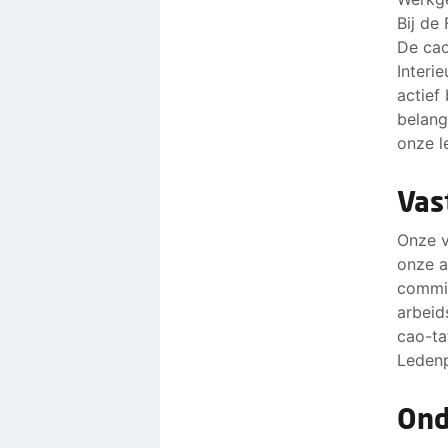
Bij de
De cao
Interi
actief
belang
onze l
Vas
Onze v
onze a
commis
arbeid
cao-ta
Ledenp
Ond