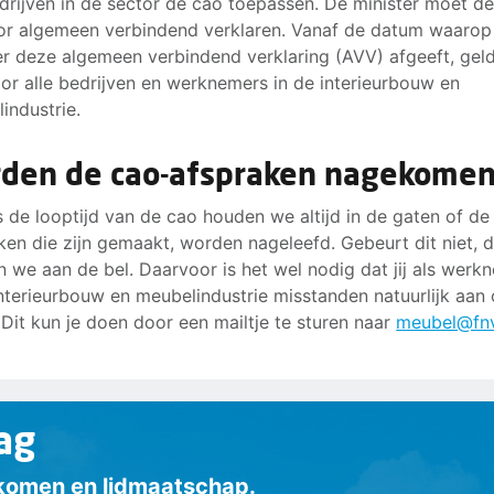
edrijven in de sector de cao toepassen. De minister moet d
or algemeen verbindend verklaren. Vanaf de datum waarop
er deze algemeen verbindend verklaring (AVV) afgeeft, gel
or alle bedrijven en werknemers in de interieurbouw en
industrie.
den de cao-afspraken nagekome
s de looptijd van de cao houden we altijd in de gaten of de
ken die zijn gemaakt, worden nageleefd. Gebeurt dit niet, 
n we aan de bel. Daarvoor is het wel nodig dat jij als werk
interieurbouw en meubelindustrie misstanden natuurlijk aan
 Dit kun je doen door een mailtje te sturen naar
meubel@fnv
ag
inkomen en lidmaatschap.