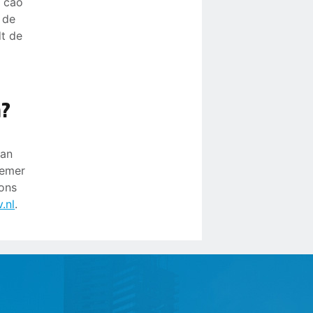
e cao
 de
dt de
n?
dan
nemer
 ons
.nl
.