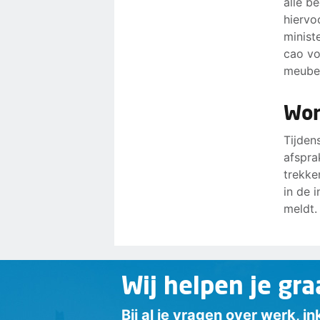
álle b
hiervo
minist
cao vo
meubel
Wor
Tijden
afspra
trekke
in de 
meldt.
Wij helpen je gra
Bij al je vragen over werk, 