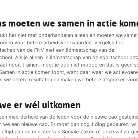
n. Staken kan in allerlei varianten. Meestal starten we met 
staken kunnen werknemers ook andere acties ondernemen
ale werkonderbrekingen en bouwen we verder op. Als de
p werkgevers te vergroten en onderhandelingen te bevorde
s moeten we samen in actie kom
gen langer duren kan het uiteindelijk uitmonden in landelijk
n het organiseren van protestacties, het uitdelen van pamfle
gen die meerdere dagen duren.
ganiseren van petities of ludieke acties zijn. Ook proberen 
ukt het niet met onderhandelen alleen en moeten we samen
ia aandacht te krijgen voor de acties.
komen voor betere arbeidsvoorwaarden. Vergelijk het
den organiseren deze acties en ondersteunen de stakend
tschap van de FNV met een lidmaatschap van de
mers. Samen met onze leden maken we een plan om te wi
ies zijn bedoeld om de werkgevers verder onder druk te ze
chool. Als je alleen je lidmaatschap van de sportschool bet
zen samen de beste actievormen zijn en beslissen hoe we 
oter de actiebereidheid hoe beter we in staat zijn om tot e
gaat nooit trainen, moet je ook niet mopperen dat je geen s
oede manier opbouwen.
cao te komen. Het is daarom belangrijk dat iedereen mee
! Samen in actie komen loont, want daar waar we actievoere
 nodig is!
n we betere resultaten en maken we betere afspraken voo
 we er wél uitkomen
een meerderheid van de leden voor de nieuwe cao gestemd
 we een nieuwe cao. Er moet dan nog 1 ding gebeuren: wij
 altijd aan de minister van Sociale Zaken of deze wil zorge