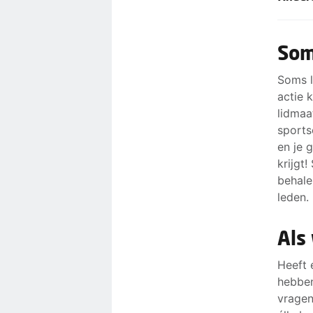
te gaa
Naast 
region
druk o
Som
stakin
Dit ka
stakin
het or
Soms l
de med
actie 
Vakbon
lidmaa
werkne
De act
sports
We kie
Hoe gr
en je 
een g
goede 
krijgt
als dat
behale
leden.
Als
Heeft 
hebben
vragen