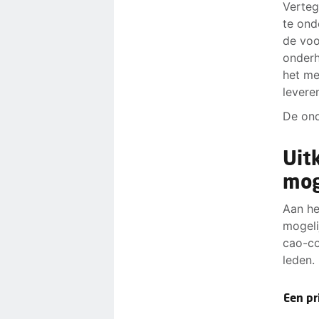
Verte
te ond
de voo
onderh
het me
leveren
De ond
Uit
mog
Aan he
mogeli
cao-co
leden.
Een p