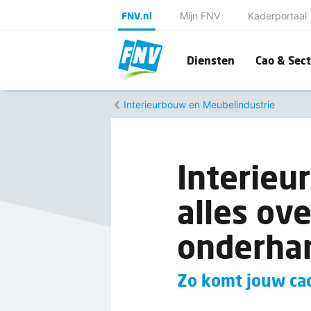
FNV.nl
Mijn FNV
Kaderportaal
Diensten
Cao & Sect
Interieurbouw en Meubelindustrie
Interieu
alles ov
onderha
Zo komt jouw cao