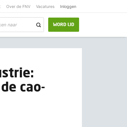
t
Over de FNV
Vacatures
Inloggen
WORD LID
strie:
 de cao-