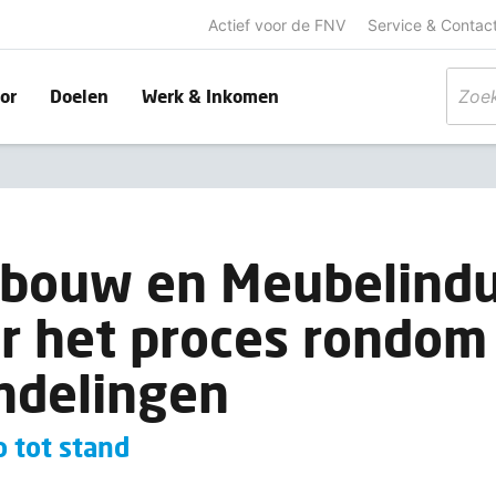
Actief voor de FNV
Service & Contac
or
Doelen
Werk & Inkomen
rbouw en Meubelindu
er het proces rondom
ndelingen
 tot stand