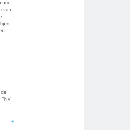
n om
en van
e
tijen
jen
 de
e FNV-