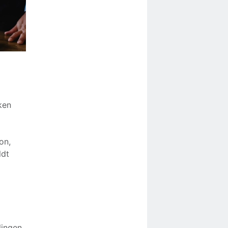
ken
on,
ldt
ingen.