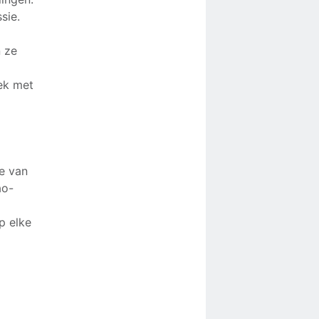
sie.
n ze
ek met
e van
ao-
p elke