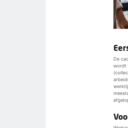
Eer
De cao
wordt 
(colle
arbeid
werkti
meesta
afgelo
Voo
Werkge