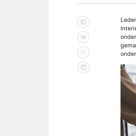
Leden
Inter
onder
gemaa
onder