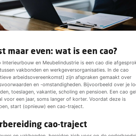
st maar even: wat is een cao?
 Interieurbouw en Meubelindustrie is een cao die afgespro
tussen vakbonden en werkgeversorganisaties. In de cao
ctieve arbeidsovereenkomst) zijn afspraken gemaakt over
svoorwaarden en -omstandigheden. Bijvoorbeeld over je lo
jden, toeslagen, vakantie, scholing en pensioen. Een cao ge
l voor een jaar, soms langer of korter. Voordat deze is
pen, start (opnieuw) een cao-traject.
rbereiding cao-traject
vers en vakbonden bereiden zich voor op de onderhandel