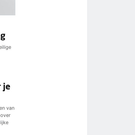
ng
eilige
 je
sen van
 over
ijke