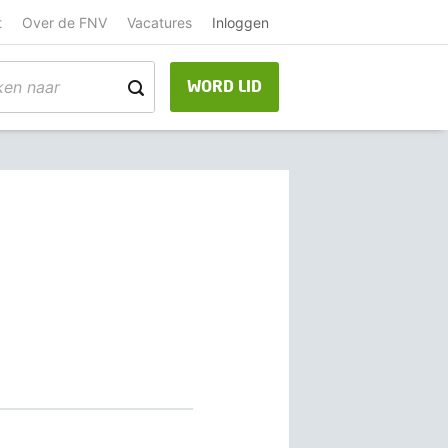
t
Over de FNV
Vacatures
Inloggen
WORD LID