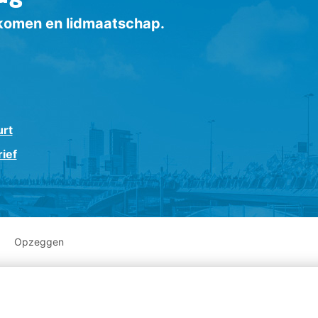
inkomen en lidmaatschap.
urt
ief
Opzeggen