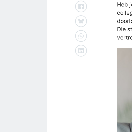
Heb j
colle
doorl
Die s
vertr