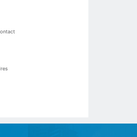
contact
dres