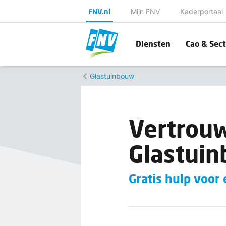
FNV.nl
Mijn FNV
Kaderportaal
Diensten
Cao & Sect
Glastuinbouw
Vertrou
Glastui
Gratis hulp voo