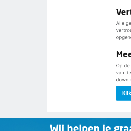
Ver
Alle g
vertro
opgen
Mee
Op de 
van de
downl
Kli
Wij helpen je gra