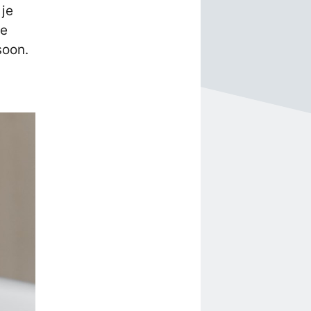
 je
ee
soon.