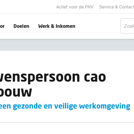
Actief voor de FNV
Service & Contac
or
Doelen
Werk & Inkomen
wenspersoon cao
nbouw
r een gezonde en veilige werkomgeving