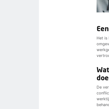
Een
Het is
omgev
werkge
vertro
Wat
doe
De ver
confli
werkti
behand