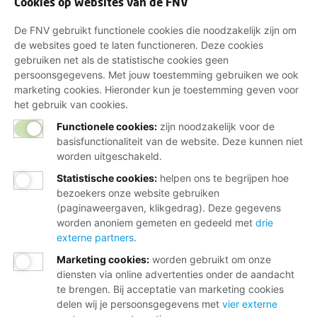
Hoorn werkt, voelt de buffelboete als een tik op de
Cookies op websites van de FNV
vingers: "Sparen voor een wasmachine kan niet meer.
De FNV gebruikt functionele cookies die noodzakelijk zijn om
Het leven is zo duur geworden, boodschappen zijn
de websites goed te laten functioneren. Deze cookies
bijna verdubbeld", vertelt ze. "Ik werk deeltijd
gebruiken net als de statistische cookies geen
vanwege gezondheidsredenen, doe wat ik kan, maar
persoonsgegevens. Met jouw toestemming gebruiken we ook
ga er toch in salaris op achteruit. Terwijl mijn huur en
marketing cookies. Hieronder kun je toestemming geven voor
andere kosten wel doorstijgen."
het gebruik van cookies.
Functionele cookies:
zijn noodzakelijk voor de
basisfunctionaliteit van de website. Deze kunnen niet
worden uitgeschakeld.
Statistische cookies
:
helpen ons te begrijpen hoe
bezoekers onze website gebruiken
(paginaweergaven, klikgedrag). Deze gegevens
worden anoniem gemeten en gedeeld met
drie
externe partners
.
Deel de petitie
Marketing cookies
:
worden gebruikt om onze
diensten via online advertenties onder de aandacht
te brengen. Bij acceptatie van marketing cookies
delen wij je persoonsgegevens met
vier externe